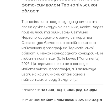
фото-символом Тернопільської
області
Тернопільщина продовжує дивувати світ
своєю архітектурною величчю, навіть через
призму часу та руйнувань. Світлина
Червоногородського замку авторства
Олександра Єрмошенка офіційно визнана
найкращою фотографією Тернопільської
області у межах міжнародного конкурсу «Вікі
любить пам’ятки» (Wiki Loves Monuments)
2025. Ця перемога не лише вшановує
майстерність фотографа, а й акцентує
увагу на критичному стані однієї з
найгарніших споруд Західної […]
Категорія:
Новини
,
Події
,
Слайдер
,
Соціум
Мітки:
Вікі любить пам’ятки 2025
,
Вікімедіа