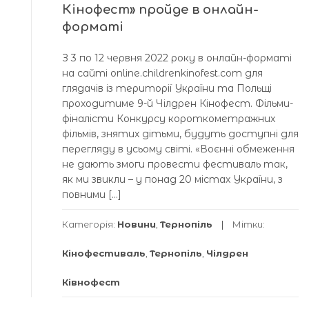
Кінофест» пройде в онлайн-
форматі
З 3 по 12 червня 2022 року в онлайн-форматі
на сайті online.childrenkinofest.com для
глядачів із території України та Польщі
проходитиме 9-й Чілдрен Кінофест. Фільми-
фіналісти Конкурсу короткометражних
фільмів, знятих дітьми, будуть доступні для
перегляду в усьому світі. «Воєнні обмеження
не дають змоги провести фестиваль так,
як ми звикли – у понад 20 містах України, з
повними […]
Категорія:
Новини
,
Тернопіль
Мітки:
Кінофестиваль
,
Тернопіль
,
Чілдрен
Ківнофест