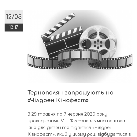
12/05
13:17
Тернополян запрошують на
«Чілдрен Кінофест»
З 29 травня по 7 червня 2020 року
проходитиме VII Фестиваль мистецтва
кіно для дітей та підлітків «Чілдрен
Ківнофест», який у цьому році відбудеться в