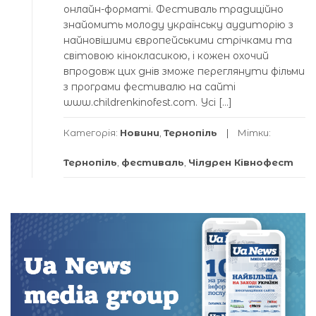
онлайн-форматі. Фестиваль традиційно
знайомить молоду українську аудиторію з
найновішими європейськими стрічками та
світовою кінокласикою, і кожен охочий
впродовж цих днів зможе переглянути фільми
з програми фестивалю на сайті
www.childrenkinofest.com. Усі […]
Категорія:
Новини
,
Тернопіль
Мітки:
Тернопіль
,
фестиваль
,
Чілдрен Ківнофест