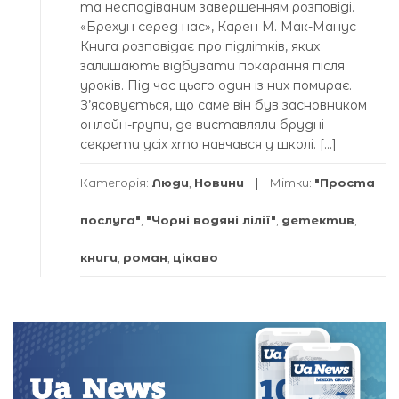
та несподіваним завершенням розповіді.
«Брехун серед нас», Карен М. Мак-Манус
Книга розповідає про підлітків, яких
залишають відбувати покарання після
уроків. Під час цього один із них помирає.
З’ясовується, що саме він був засновником
онлайн-групи, де виставляли брудні
секрети усіх хто навчався у школі. […]
Категорія:
Люди
,
Новини
Мітки:
"Проста
послуга"
,
"Чорні водяні лілії"
,
детектив
,
книги
,
роман
,
цікаво