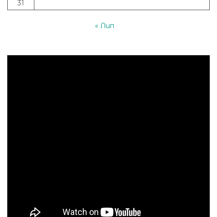
31
« Лип