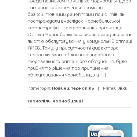
представникам ГО «Спілка Чорнобиль» щодо
питання забезпечення ліками за
безкоштовними рецептами пацієнтів, які
постраждали внаслідок Чорнобильської
катастрофи. Представники організації
«Спілка Чорнобиль» висловили незадоволення
якістю обслуговування у комунальній аптеці
№168. Тому, у присутності директора
Тернопільського обласного виробничо-
торгівельного аптечного об’єднання, було
прийнято рішення про припинення
обслуговування чорнобильців у […]
Категорія:
Новини
,
Тернопіль
Мітки:
ліки
,
Тернопіль
,
чорнобильці