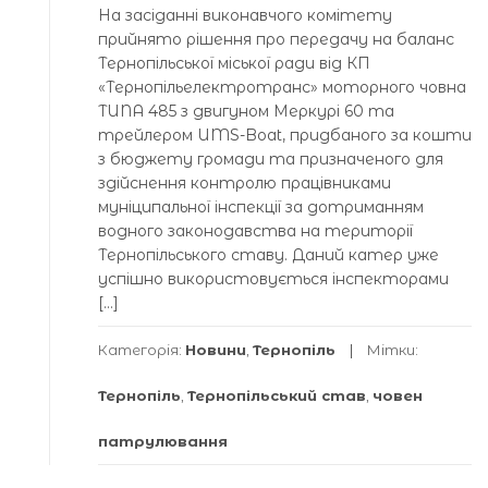
На засіданні виконавчого комітету
прийнято рішення про передачу на баланс
Тернопільської міської ради від КП
«Тернопільелектротранс» моторного човна
TUNA 485 з двигуном Меркурі 60 та
трейлером UMS-Boat, придбаного за кошти
з бюджету громади та призначеного для
здійснення контролю працівниками
муніципальної інспекції за дотриманням
водного законодавства на території
Тернопільського ставу. Даний катер уже
успішно використовується інспекторами
[…]
Категорія:
Новини
,
Тернопіль
Мітки:
Тернопіль
,
Тернопільський став
,
човен
патрулювання