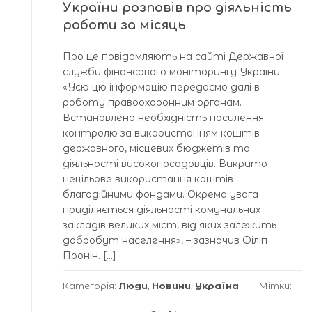
України розповів про діяльність
роботи за місяць
Про це повідомляють на сайті Державної
служби фінансового моніторингу України.
«Усю цю інформацію передаємо далі в
роботу правоохоронним органам.
Встановлено необхідність посилення
контролю за використанням коштів
державного, місцевих бюджетів та
діяльності високопосадовців. Викрито
нецільове використання коштів
благодійними фондами. Окрема увага
приділяється діяльності комунальних
закладів великих міст, від яких залежить
добробут населення», – зазначив Філіп
Пронін. […]
Категорія:
Люди
,
Новини
,
Україна
Мітки: