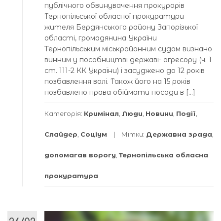
публічного обвинувачення прокурорів
Тернопільської обласної прокуратури
жителя Бердянського району Запорізької
області, громадянина України
Тернопільським міськрайонним судом визнано
винним у пособництві державі- агресору (ч. 1
ст. 111-2 КК України) і засуджено до 12 років
позбавлення волі. Також його на 15 років
позбавлено права обіймати посади в […]
Категорія:
Кримінал
,
Люди
,
Новини
,
Події
,
Слайдер
,
Соціум
Мітки:
Державна зрада
,
допомагав ворогу
,
Тернопільська обласна
прокуратура