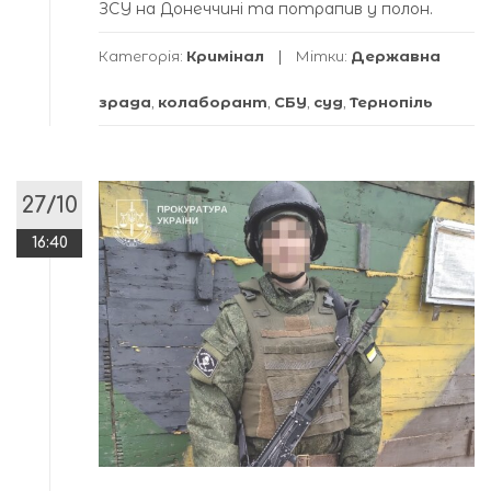
ЗСУ на Донеччині та потрапив у полон.
Категорія:
Кримінал
Мітки:
Державна
зрада
,
колаборант
,
СБУ
,
суд
,
Тернопіль
27/10
16:40