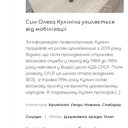
Син Олега Кулініча ухиляється
від мобілізації
За інформацією правоохоронців, Кулініч
працював на росіян щонайменше з 2019 року.
Відомо, що після проходження строкової
військової служби у період від 1989 до 1994
року навчався у Вищій школі КДБ СРСР. Після
розвалу СРСР ця школа стала академією
ФСБ. У травні 1994 року Кулініч склав
військову присягу на вірність українському
народові. В подальшому Кулініч проходив […]
Категорія:
Кримінал
,
Люди
,
Новини
,
Слайдер
,
Соціум
Мітки:
Державна зрада
,
Олег