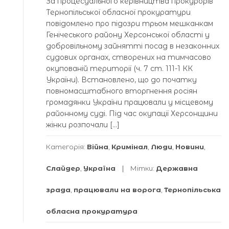
За процесуального керівництва прокурорів
Тернопільської обласної прокуратури
повідомлено про підозри трьом мешканкам
Генічеського району Херсонської області у
добровільному зайнятті посад в незаконних
судових органах, створених на тимчасово
окупованій території (ч. 7 ст. 111-1 КК
України). Встановлено, що до початку
повномасштабного вторгнення росіян
громадянки України працювали у місцевому
районному суді. Під час окупації Херсонщини
жінки розпочали […]
Категорія:
Війна
,
Кримінал
,
Люди
,
Новини
,
Слайдер
,
Україна
Мітки:
Державна
зрада
,
працювали на ворога
,
Тернопільська
обласна прокуратура