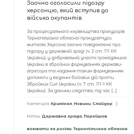
Заочно оголосили підозру
херсонцю, який вступив до
війська окупантів
За процесуального керівництва прокурорів
Тернопільської обласної прокуратури
жителю Херсона заочно повідомлено про
підозру у державній зраді (ч. 2 ст. 111 КК
України), у добровільній участі громадянина
України в збройних формуваннях держави-
агресора та надання таким формуванням
допомоги у веденні бойових дій проти
Збройних Сил України (ч. 7 ст. 111-1 КК
України). За даними слідства, під час […]
Категорія:
Кримінал
,
Новини
,
Слайдер
Мітки:
Державна зрада
,
Перейшов
воювати за росіян
,
Тернопільська обласна