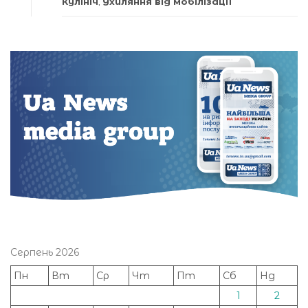
Кулініч
,
Ухиляння від мобілізації
Серпень 2026
Пн
Вт
Ср
Чт
Пт
Сб
Нд
1
2