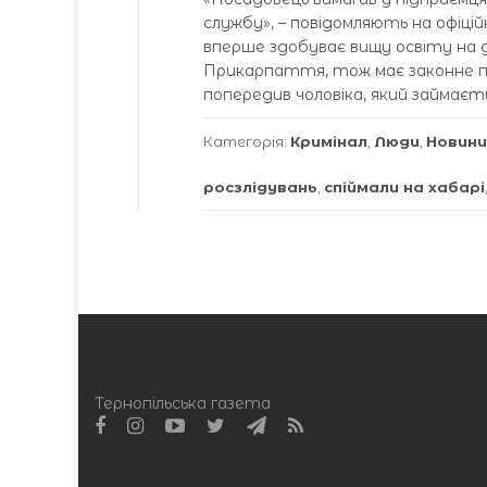
службу», – повідомляють на офіці
вперше здобуває вищу освіту на д
Прикарпаття, тож має законне пр
попередив чоловіка, який займаєт
Категорія:
Кримінал
,
Люди
,
Новини
росзлідувань
,
спіймали на хабарі
Тернопільська газета