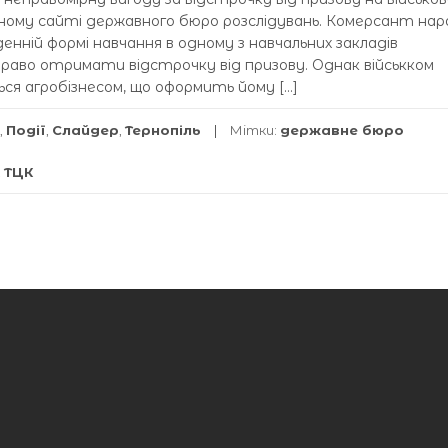
йному сайті державного бюро розслідувань. Комерсант нара
енній формі навчання в одному з навчальних закладів
аво отримати відстрочку від призову. Однак військком
ься агробізнесом, що оформить йому […]
,
Події
,
Слайдер
,
Тернопіль
Мітки:
державне бюро
,
ТЦК