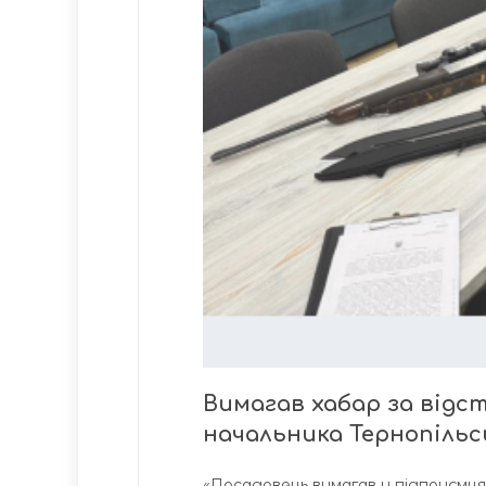
Вимагав хабар за відст
начальника Тернопільс
«Посадовець вимагав у підприємця 