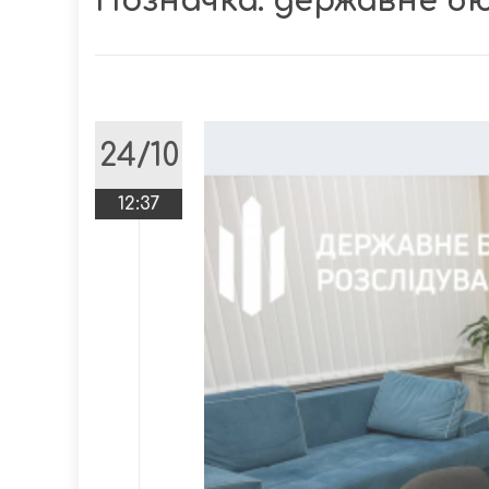
Позначка:
державне бю
24/10
12:37