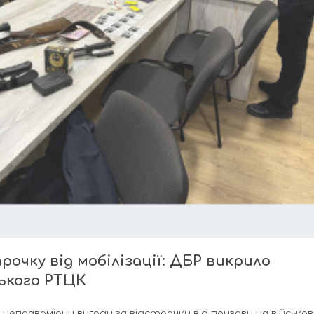
рочку від мобілізації: ДБР викрило
ького РТЦК
неправомірну вигоду за відстрочку від призову на військо