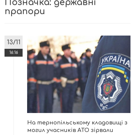
Позначка:
державні
прапори
13/11
16:16
На тернопільському кладовищі з
могил учасників АТО зірвали