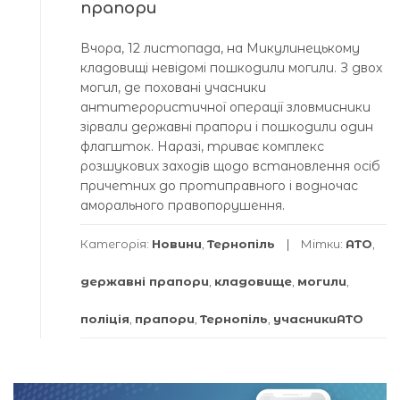
прапори
Вчора, 12 листопада, на Микулинецькому
кладовищі невідомі пошкодили могили. З двох
могил, де поховані учасники
антитерористичної операції зловмисники
зірвали державні прапори і пошкодили один
флагшток. Наразі, триває комплекс
розшукових заходів щодо встановлення осіб
причетних до протиправного і водночас
аморального правопорушення.
Категорія:
Новини
,
Тернопіль
Мітки:
АТО
,
державні прапори
,
кладовище
,
могили
,
поліція
,
прапори
,
Тернопіль
,
учасникиАТО