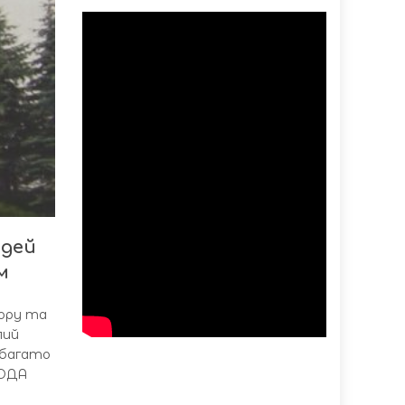
юдей
м
тору та
лий
 багато
ТОДА