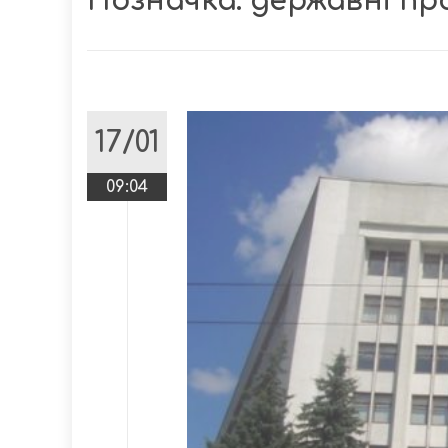
Позначка:
державні пр
17/01
09:04