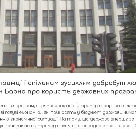
тримці і спільним зусиллям добробут л
ан Барна про користь державних програ
джетних програм, спрямованих на підтримку аграрного сек
иві галузі економіки, які приносять у бюджет держави чима
нню економічної ситуації. На тому, що держава вперше за
дів гривень на підтримку сільського господарства, голова 