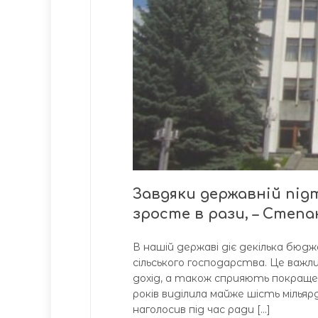
Завдяки державній під
зросте в рази, – Степ
В нашій державі діє декілька бю
сільського господарства. Це важл
дохід, а також сприяють покраще
років виділила майже шість мільяр
наголосив під час ради […]