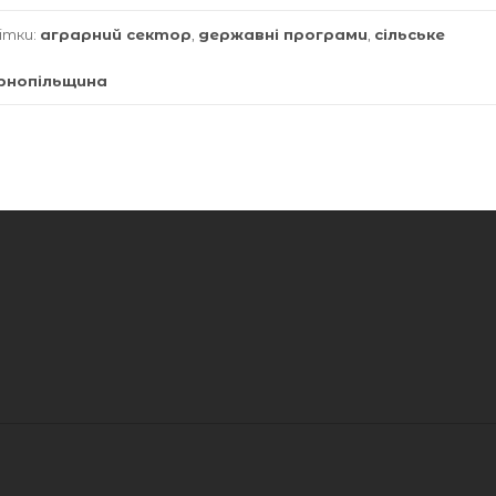
ітки:
аграрний сектор
,
державні програми
,
сільське
рнопільщина