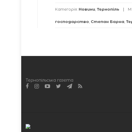
Категорія:
Новини
,
Тернопіль
М
господарство
,
Степан Барна
,
Те
Тернопільська газета