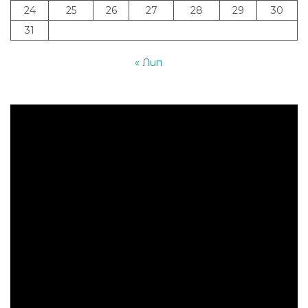
24
25
26
27
28
29
30
31
« Лип