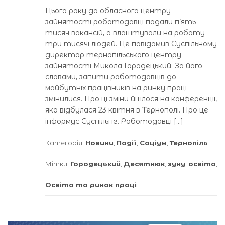
Цього року до обласного центру
зайнятості роботодавці подали п’ять
тисяч вакансій, а влаштували на роботу
три тисячі людей. Це повідомив Суспільному
директор тернопільського центру
зайнятості Микола Городецький. За його
словами, запити роботодавців до
майбутніх працівників на ринку праці
змінилися. Про ці зміни йшлося на конференції,
яка відбулася 23 квітня в Тернополі. Про це
інформує Суспільне. Роботодавці […]
Категорія:
Новини
,
Події
,
Соціум
,
Тернопіль
Мітки:
Городецький
,
Десятнюк
,
зуну
,
освіта
,
Освіта та ринок праці