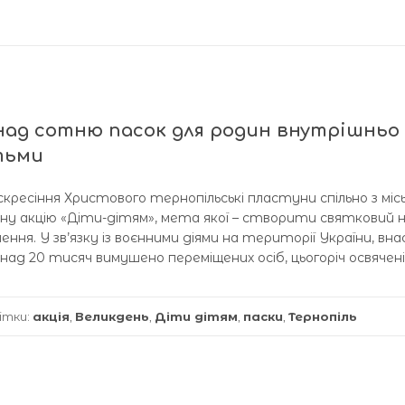
онад сотню пасок для родин внутрішньо
ітьми
скресіння Христового тернопільські пластуни спільно з міс
йну акцію «Діти-дітям», мета якої – створити святковий 
ння. У зв’язку із воєнними діями на території України, вна
над 20 тисяч вимушено переміщених осіб, цьогоріч освячені
ітки:
акція
,
Великдень
,
Діти дітям
,
паски
,
Тернопіль