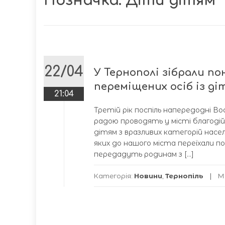
Позначка:
Діти дітям
22/04
У Тернополі зібрали п
переміщених осіб із д
21:04
Третій рік поспіль напередодні Во
радою проводять у місті благоді
дітям з вразливих категорій населе
яких до нашого міста переїхали по
передадуть родинам з […]
Категорія:
Новини
,
Тернопіль
М