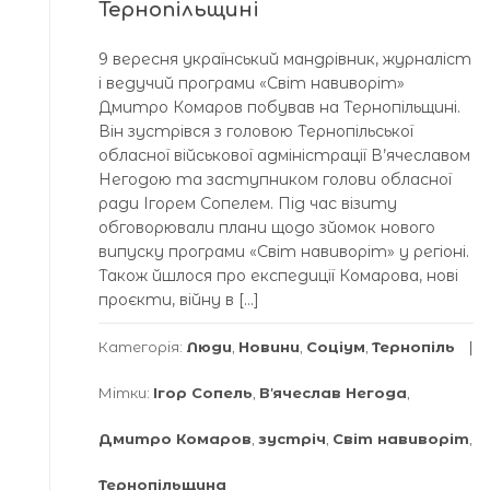
Тернопільщині
9 вересня український мандрівник, журналіст
і ведучий програми «Світ навиворіт»
Дмитро Комаров побував на Тернопільщині.
Він зустрівся з головою Тернопільської
обласної військової адміністрації В’ячеславом
Негодою та заступником голови обласної
ради Ігорем Сопелем. Під час візиту
обговорювали плани щодо зйомок нового
випуску програми «Світ навиворіт» у регіоні.
Також йшлося про експедиції Комарова, нові
проєкти, війну в […]
Категорія:
Люди
,
Новини
,
Соціум
,
Тернопіль
Мітки:
Ігор Сопель
,
Вʼячеслав Негода
,
Дмитро Комаров
,
зустріч
,
Світ навиворіт
,
Тернопільщина