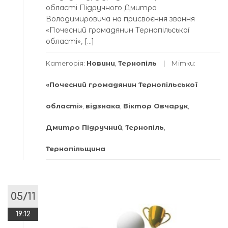
області Підручного Дмитра
Володимировича на присвоєння звання
«Почесний громадянин Тернопільської
області», […]
Категорія:
Новини
,
Тернопіль
Мітки:
«Почесний громадянин Тернопільської
області»
,
відзнака
,
Віктор Овчарук
,
Дмитро Підручний
,
Тернопіль
,
Тернопільщина
05/11
19:12