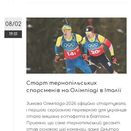
08/02
19:01
Старт тернопільських
спорсменів на Олімпіаді в Італії
Зимова Олімпіада-2026 офіційно стартувала,
і першою серйозною перевіркою для українців
стала змішана естафета в біатлоні.
Приємно, що саме тернопільський десант
став основою цієї команди, адже Дмитро