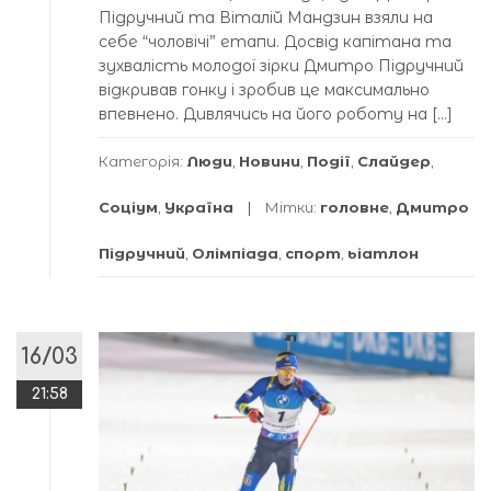
Підручний та Віталій Мандзин взяли на
себе “чоловічі” етапи. Досвід капітана та
зухвалість молодої зірки Дмитро Підручний
відкривав гонку і зробив це максимально
впевнено. Дивлячись на його роботу на […]
Категорія:
Люди
,
Новини
,
Події
,
Слайдер
,
Соціум
,
Україна
Мітки:
головне
,
Дмитро
Підручний
,
Олімпіада
,
спорт
,
ьіатлон
16/03
21:58