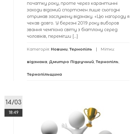
початку року, проте через карантинні
заходи відомий спортсмен лише сьогодні
отримав заслужену відзнаку. «Цю нагороду я
чекав довго. У березні 2019 року виборов
звання чемпіона світу з біатлону серед
чоловіків, перемігши […]
Категорія:
Новини
,
Тернопіль
Мітки:
відзнака
,
Дмитро Підручний
,
Тернопіль
,
Тернопільщина
14/03
18:49