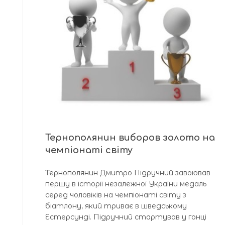
Тернополянин виборов золото на
чемпіонаті світу
Тернополянин Дмитро Підручний завоював
першу в історії незалежної України медаль
серед чоловіків на чемпіонаті світу з
біатлону, який триває в шведському
Естерсунді. Підручний стартував у гонці