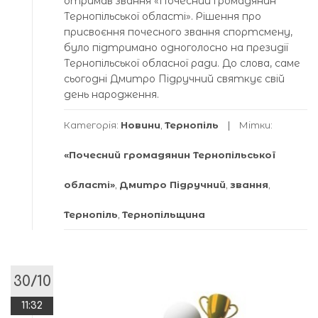
отримав звання «Почесний громадянин
Тернопільської області». Рішення про
присвоєння почесного звання спортсмену,
було підтримано одноголосно на президії
Тернопільської обласної ради. До слова, саме
сьогодні Дмитро Підручний святкує свій
день народження.
Категорія:
Новини
,
Тернопіль
Мітки:
«Почесний громадянин Тернопільської
області»
,
Дмитро Підручний
,
звання
,
Тернопіль
,
Тернопільщина
30/10
11:32