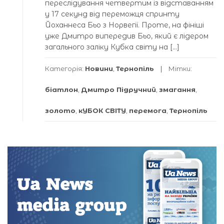
переслідування четвертим із відставанням
у 17 секунд від переможця спринту
Йоханнеса Бьо з Норвегії. Проте, на фініші
уже Дмитро випередив Бьо, який є лідером
загального заліку Кубка світу на […]
Категорія:
Новини
,
Тернопіль
Мітки:
біатлон
,
Дмитро Підручний
,
змагання
,
золото
,
кУБОК СВІТУ
,
перемога
,
Тернопіль