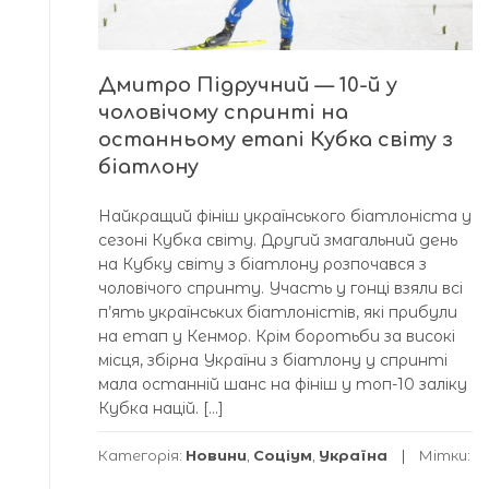
Дмитро Підручний — 10-й у
чоловічому спринті на
останньому етапі Кубка світу з
біатлону
Найкращий фініш українського біатлоніста у
сезоні Кубка світу. Другий змагальний день
на Кубку світу з біатлону розпочався з
чоловічого спринту. Участь у гонці взяли всі
п’ять українських біатлоністів, які прибули
на етап у Кенмор. Крім боротьби за високі
місця, збірна України з біатлону у спринті
мала останній шанс на фініш у топ-10 заліку
Кубка націй. […]
Категорія:
Новини
,
Соціум
,
Україна
Мітки: