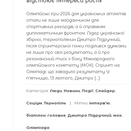
відстоює інтереси росії»
Олімпійські ігри-2026 для українських атлетів
стали не лише майданчиком для
спортивних рекордів, а й справжнім
дипломатичним фронтом. Лідер української
збірної, тернополянин Дмитро Підручний,
після спринтерської гонки поділився думками
не лише про свої результати, а й про
резонансний тиск з боку Міжнародного
олімпійського комітету (МОК). Спринт на
Олімпіаді: що завадило результату У
п’ятницю, 13 лютого, Дмитро […]
Категорія:
Люди
,
Новини
,
Події
,
Слайдер
,
Соціум
,
Тернопіль
Мітки:
інтерв'ю
,
біатлон
,
головне
,
Дмитро Підручний
,
мок
,
Олімпіада