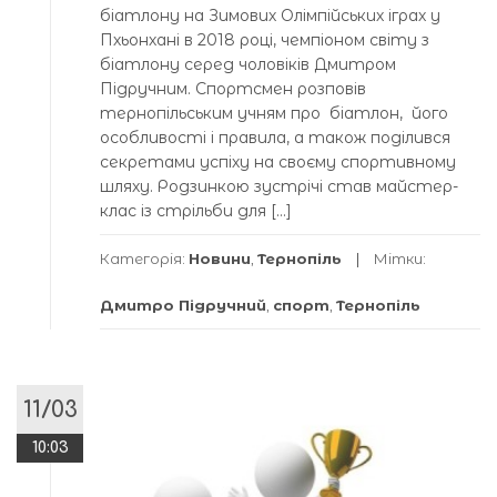
біатлону на Зимових Олімпійських іграх у
Пхьонхані в 2018 році, чемпіоном світу з
біатлону серед чоловіків Дмитром
Підручним. Спортсмен розповів
тернопільським учням про біатлон, його
особливості і правила, а також поділився
секретами успіху на своєму спортивному
шляху. Родзинкою зустрічі став майстер-
клас із стрільби для […]
Категорія:
Новини
,
Тернопіль
Мітки:
Дмитро Підручний
,
спорт
,
Тернопіль
11/03
10:03