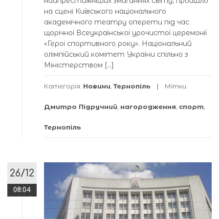
найпрестижніших змаганнях світу, пройшло
на сцені Київського національного
академічного театру оперети під час
щорічної Всеукраїнської урочистої церемонії
«Герої спортивного року». Національний
олімпійський комітет України спільно з
Міністерством […]
Категорія:
Новини
,
Тернопіль
Мітки:
Дмитро Підручний
,
нагородження
,
спорт
,
Тернопіль
26/12
08:04