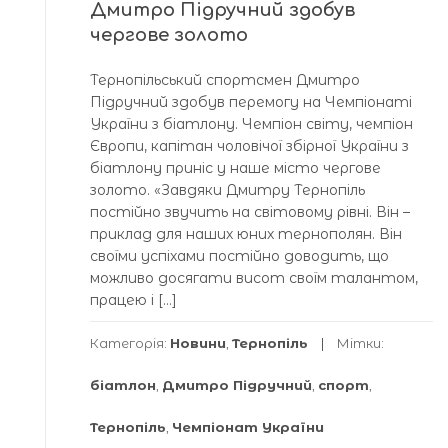
Дмитро Підручний здобув
чергове золото
Тернопільський спортсмен Дмитро
Підручний здобув перемогу на Чемпіонаті
України з біатлону. Чемпіон світу, чемпіон
Європи, капітан чоловічої збірної України з
біатлону приніс у наше місто чергове
золото. «Завдяки Дмитру Тернопіль
постійно звучить на світовому рівні. Він –
приклад для наших юних тернополян. Він
своїми успіхами постійно доводить, що
можливо досягати висот своїм талантом,
працею і […]
Категорія:
Новини
,
Тернопіль
Мітки:
біатлон
,
Дмитро Підручний
,
спорт
,
Тернопіль
,
Чемпіонат України