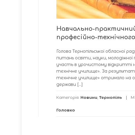
Навчально-практичний 
професійно-технічног
Голова Тернопільської обласної рад
питань освіти, науки, молодіжної
участь в урочистому відкритті н
технічне училище». За результата
технічне училище» отримало на 
держави […]
Категорія:
Новини
,
Тернопіль
М
Головко