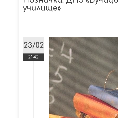
Позначка:
ДНЗ «Бучаць
училище»
23/02
21:42