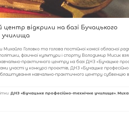
центр відкрили на базі Бучацького
о училища
и Михайло Головко та голова постійної комісії обласної рад
 політики, фізичної культури і спорту Володимир Мисик вз
авчально-практичного центру на базі ДНЗ «Бучацьке проф
ми участі у конкурсі проєктів, ДНЗ «Бучацьке професійно
облаштування навчально-практичного центру субвенцію в
ітки:
ДНЗ «Бучацьке професійно-технічне училище»
,
Миха