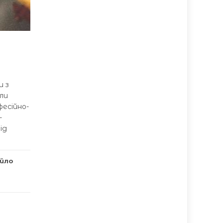
и з
яли
есійно-
-
ід
йло