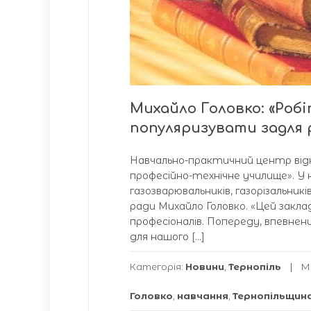
Михайло Головко: «Робі
популяризувати задля 
Навчально-практичний центр відк
професійно-технічне училище». У
газозварювальників, газорізальник
ради Михайло Головко. «Цей заклад
професіоналів. Попереду, впевнени
для нашого […]
Категорія:
Новини
,
Тернопіль
М
Головко
,
навчання
,
Тернопільщин