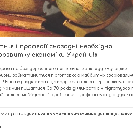
тничі професії сьогодні необхідно
розвитку економіки України!»
рили на базі державного навчального закладу «Бучацьке
 ньому займатимуться підготовкою майбутніх зварювальни
ів. Участь у відкритті центру взяв голова Тернопільської о
 має чим пишатися. За 70 років діяльності він підготував 
й, велике майбутнє, бо робітничі професії сьогодні дуже п
ітки:
ДНЗ «Бучацьке професійно-технічне училище»
,
Миха
а