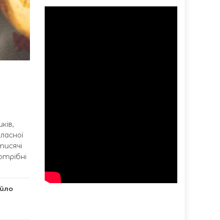
ків,
бласної
тисячі
отрібні
йло