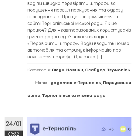
водіям швидко перевіряти штрафи за
порушення правил паркування та одразу
сплачувати їх. Про це повідомляють на
сайті Тернопільської міської ради. Як це
працює? Для неавторизованих користувачів
у меню додатку з’явилася вкладка
«Перевірити штраф». Водій вводить номер
автомобіля та отримує інформацію про
наявність штрафу. Для того […]
Категорія:
Люди
,
Новини
,
Слайдер
,
Тернопіль
Мітки:
додаток е-Тернопіль
,
Паркування
авто
,
Тернопільська міська рада
24/01
09:32