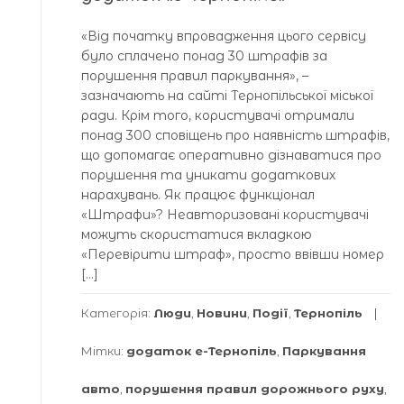
«Від початку впровадження цього сервісу
було сплачено понад 30 штрафів за
порушення правил паркування», –
зазначають на сайті Тернопільської міської
ради. Крім того, користувачі отримали
понад 300 сповіщень про наявність штрафів,
що допомагає оперативно дізнаватися про
порушення та уникати додаткових
нарахувань. Як працює функціонал
«Штрафи»? Неавторизовані користувачі
можуть скористатися вкладкою
«Перевірити штраф», просто ввівши номер
[…]
Категорія:
Люди
,
Новини
,
Події
,
Тернопіль
Мітки:
додаток е-Тернопіль
,
Паркування
авто
,
порушення правил дорожнього руху
,