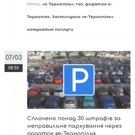
Мітки:
«е-Тернопіль»
,
газ
,
додаток е-
Тернопіль
,
Застосунок «е-Тернопіль»
,
комунальні послуги
07/03
08:30
Сплачено понад 30 штрафів за
неправильне паркування через
додаток «е-Тернопіль»