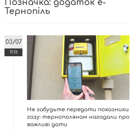
Позначка:
додаток е-
Тернопіль
03/07
11:13
Не забудьте передати показники
газу: тернополянам нагадали про
важливі дати