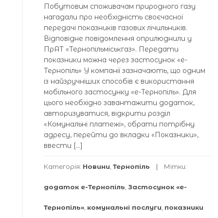
Побутовим споживачам природного газу
нагадали про необхідність своєчасної
передачі показників газових лічильників.
Відповідне повідомлення оприлюднили у
ПрАТ «Тернопільміськгаз». Передати
показники можна через застосунок «е-
Тернопіль» У компанії зазначають, що одним
із найзручніших способів є використання
мобільного застосунку «е-Тернопіль». Для
цього необхідно завантажити додаток,
авторизуватися, відкрити розділ
«Комунальні платежі», обрати потрібну
адресу, перейти до вкладки «Показники»,
ввести […]
Категорія:
Новини
,
Тернопіль
Мітки:
додаток е-Тернопіль
,
Застосунок «е-
Тернопіль»
,
комунальні послуги
,
показники