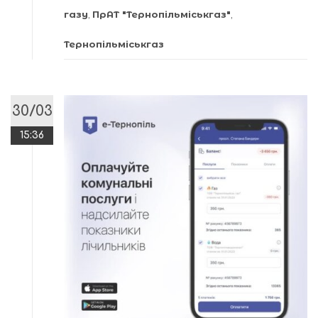
газу
,
ПрАТ "Тернопільміськгаз"
,
Тернопільміськгаз
30/03
15:36