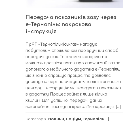
Передача показників газу через
е-Тернопіль: покрокова
інструкція
ПрАТ «Тернопільміськгаз» нагадує
побутовим споживачам про зручний спосіб
передачі даних. Тепер мешканці міста
можуть прозвітувати про спожитий газ за
допомогою мобільного додатка е-Тернопіль,
що значно спрощує процес та дозволяє
уникнути черг чи очікувань на лінії контакт-
центру. Інструкція: як передати показники
в додатку Процес займає лише кілька
хвилин. Для успішної передачі даних
виконайте наступні кроки: Авторизація: […]
Категорія:
Новини
,
Соціум
,
Тернопіль