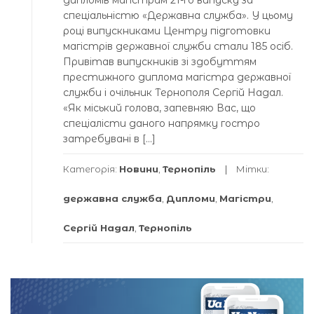
спеціальністю «Державна служба». У цьому
році випускниками Центру підготовки
магістрів державної служби стали 185 осіб.
Привітав випускників зі здобуттям
престижного диплома магістра державної
служби і очільник Тернополя Сергій Надал.
«Як міський голова, запевняю Вас, що
спеціалісти даного напрямку гостро
затребувані в […]
Категорія:
Новини
,
Тернопіль
Мітки:
державна служба
,
Дипломи
,
Магістри
,
Сергій Надал
,
Тернопіль