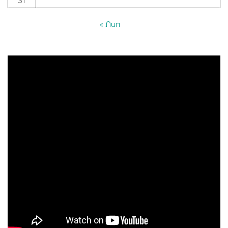
31
« Лип