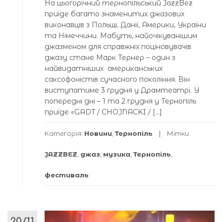
На цьогорічний тернопільський JazzBez
приїде багато знаменитих джазових
виконавців з Польщі, Данії, Америки, України
та Німеччини. Мабуть, найочікуванішим
джазменом для справжніх поціновувачів
джазу стане Марк Тернер – один з
найвидатніших американських
саксофоністів сучасного покоління. Він
виступатиме 3 грудня у Драмтеатрі. У
попередні дні – 1 та 2 грудня у Тернопіль
приїде «GADT / CHOJNACKI / […]
Категорія:
Новини
,
Тернопіль
Мітки:
JAZZBEZ
,
джаз
,
музика
,
Тернопіль
,
фестиваль
20/11