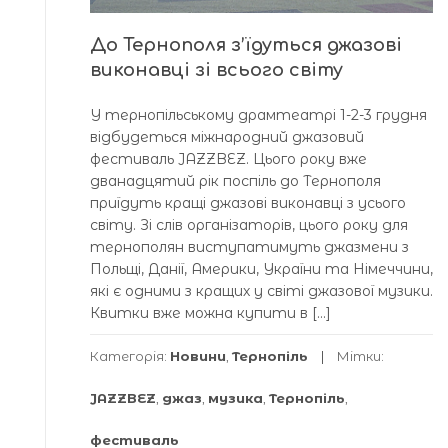
До Тернополя з’їдуться джазові
виконавці зі всього світу
У тернопільському драмтеатрі 1-2-3 грудня
відбудеться міжнародний джазовий
фестиваль JAZZBEZ. Цього року вже
дванадцятий рік поспіль до Тернополя
приїдуть кращі джазові виконавці з усього
світу. Зі слів організаторів, цього року для
тернополян виступатимуть джазмени з
Польщі, Данії, Америки, України та Німеччини,
які є одними з кращих у світі джазової музики.
Квитки вже можна купити в […]
Категорія:
Новини
,
Тернопіль
Мітки:
JAZZBEZ
,
джаз
,
музика
,
Тернопіль
,
фестиваль