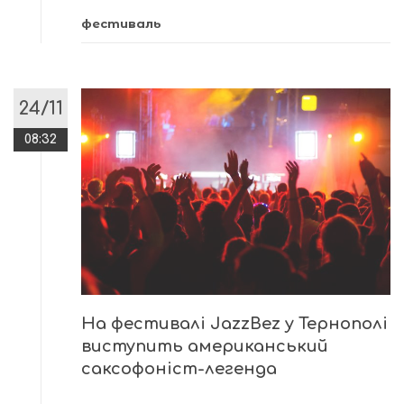
фестиваль
24/11
08:32
На фестивалі JazzBez у Тернополі
виступить американський
саксофоніст-легенда