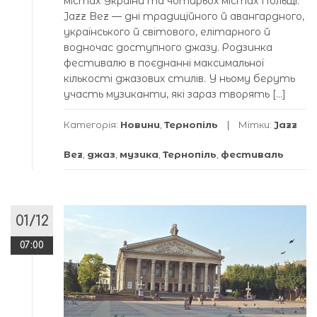
містах України та чотирьох містах Польщі.
Jazz Bez — дні традиційного й авангардного,
українського й світового, елітарного й
водночас доступного джазу. Родзинка
фестивалю в поєднанні максимальної
кількості джазових стилів. У ньому беруть
участь музиканти, які зараз творять […]
Категорія:
Новини
,
Тернопіль
Мітки:
Jazz
Bez
,
джаз
,
музика
,
Тернопіль
,
фестиваль
01/12
07:00