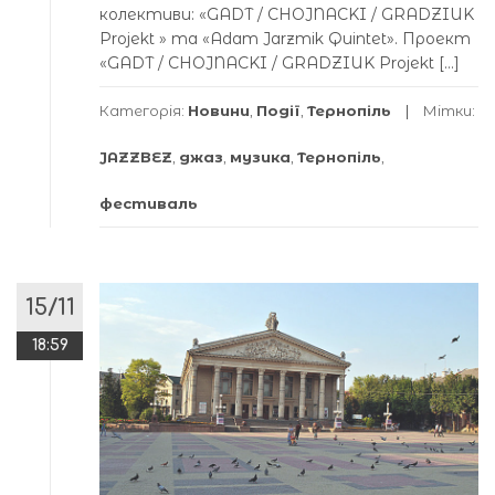
колективи: «GADT / CHOJNACKI / GRADZIUK
Projekt » та «Adam Jarzmik Quintet». Проект
«GADT / CHOJNACKI / GRADZIUK Projekt […]
Категорія:
Новини
,
Події
,
Тернопіль
Мітки:
JAZZBEZ
,
джаз
,
музика
,
Тернопіль
,
фестиваль
15/11
18:59