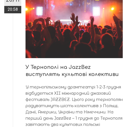
20:58
У Тернополі на JazzBez
виступлять культові колективи
У тернопільському драмтеатрі 1-2-3 грудня
відбудеться XII міжнародний джазовий
фестиваль JAZZBEZ. Цього року тернополян
радуватимуть шість колективів з Польщі,
Данії, Америки, України та Німеччини. На
перший день JazzBez – 1 грудня до Тернополя
завітають два культових польські