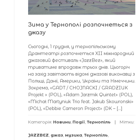
Зима у Тернополі розпочнеться з
джазу
Сьогодні, 1 грудня, у тернопільському
Драмтеатрі розпочнеться XII міжнародний
джазовий фестиваль «JazzBez», який
триватиме впродовж трьох днів. Цьогоріч
на захід завітають відомі джазові виконавці з
Польщі, Данії, Америки, України та Німеччини.
Зокрема, «GADT / CHOJNACKI / GRADZIUK
Projekt » (POL), «Adam Jarzmik Quintet» (POL),
«Michał Martyniuk Trio feat. Jakub Skowronski»
(POL), «Debbie Cameron Project» (DK – […]
Категорія:
Новини
,
Події
,
Тернопіль
Мітки:
JAZZBEZ
,
джаз
,
музика
,
Тернопіль
,