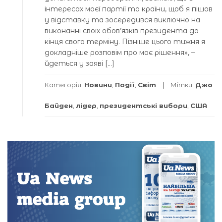
інтересах моєї партії та країни, щоб я пішов
у відставку та зосередився виключно на
виконанні своїх обов’язків президента до
кінця свого терміну. Пізніше цього тижня я
докладніше розповім про моє рішення», –
йдеться у заяві […]
Категорія:
Новини
,
Події
,
Світ
Мітки:
Джо
Байден
,
лідер
,
президентські вибори
,
США