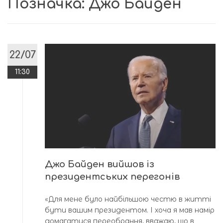
Позначка:
Джо Байден
22/07
11:30
Джо Байден вийшов із
президентських перегонів
«Для мене було найбільшою честю в житті
бути вашим президентом. І хоча я мав намір
домагатися переобрання, вважаю, що в