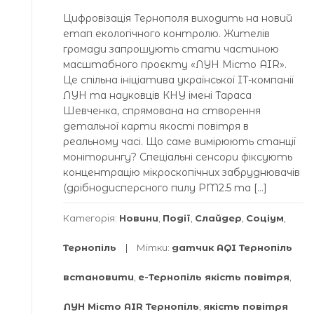
Цифровізація Тернополя виходить на новий
етап екологічного контролю. Жителів
громади запрошують стати частиною
масштабного проєкту «ЛУН Місто AIR».
Це спільна ініціатива української IT-компанії
ЛУН та науковців КНУ імені Тараса
Шевченка, спрямована на створення
детальної карти якості повітря в
реальному часі. Що саме вимірюють станції
моніторингу? Спеціальні сенсори фіксують
концентрацію мікроскопічних забруднювачів
(дрібнодисперсного пилу PM2.5 та […]
Категорія:
Новини
,
Події
,
Слайдер
,
Соціум
,
Тернопіль
Мітки:
датчик AQI Тернопіль
встановити
,
е-Тернопіль якість повітря
,
ЛУН Місто AIR Тернопіль
,
якість повітря