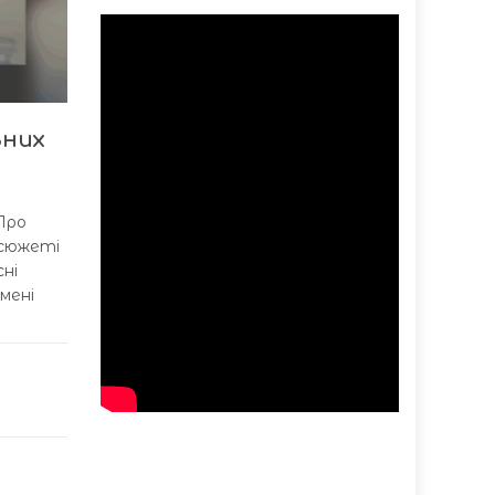
ьних
 Про
 сюжеті
ні
мені