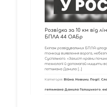
Розвідка за 10 км від л
БПЛА 44 ОАБр
Екіпаж розвідувальних БПЛА цілодо
тонкощі виявлення ворога, небез
Суспільного. «Захист країни поч
технології й допомагай нищити вор
гетьмана Данила […]
Категорія:
Війна
,
Новини
,
Події
,
Сл
гетьмана Данила Галицького
,
ек