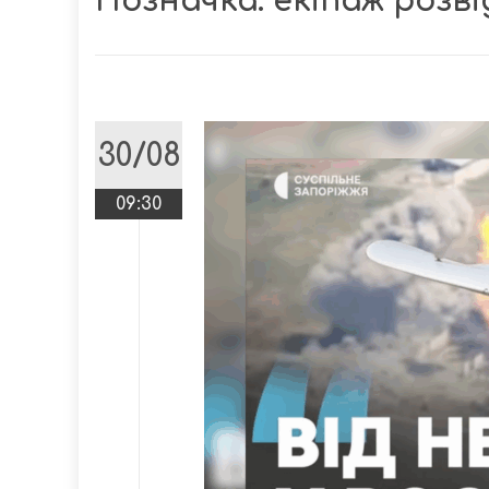
Позначка:
екіпаж розв
30/08
09:30