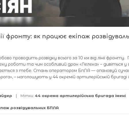
інії фронту: як працює екіпаж розвідувал
бово проводить розвідку всього за 10 км від лінії фронту.
пеку роботи та чим особливий дрон «Лелека» – дивіться у
инається з тебе. Стань оператором БпЛА — опановуй сучас
ога», – наголошують у 44 окремій артилерійській бригаді і
айдер
Мітки:
44 окрема артилерійська бригада імені
іпаж розвідувальних БПЛА