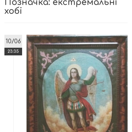
Позначка:
екстремальні
хобі
10/06
23:35