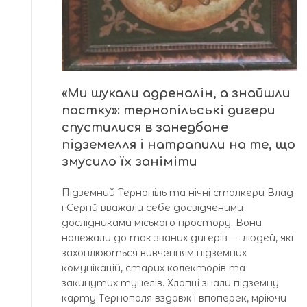
«Ми шукали адреналін, а знайшли
пастку»: тернопільські дигери
спустилися в занедбане
підземелля і натрапили на те, що
змусило їх заніміти
Підземний Тернопіль та нічні сталкери Влад
і Сергій вважали себе досвідченими
дослідниками міського простору. Вони
належали до так званих дигерів — людей, які
захоплюються вивченням підземних
комунікацій, старих колекторів та
закинутих тунелів. Хлопці знали підземну
карту Тернополя вздовж і впоперек, мріючи