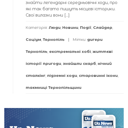
знайти легендарні середньовічні ходи, про
які так багато пишуть місцеві історики.
Свої вилазки вони […]
Категорія:
Люди
,
Новини
,
Події
,
Слайдер
,
Соціум
,
Тернопіль
Мітки:
дигери
Тернопіль
,
екстремальні хобі
,
життєві
історії пригоди
,
знайшли скарб
,
нічний
сталкінг
,
підземні ходи
,
старовинні ікони
,
таємниці Тернопільщини