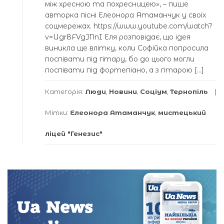
між хресною та похресницею», – пише
авторка пісні Елеонора Атаманчук у своїх
соцмережах. https://www.youtube.com/watch?
v=Ugr8FVgJNnI Еля розповідає, що ідея
виникла ще влітку, коли Софійка попросила
поспівати під гітару, бо до цього могли
поспівати під фортепіано, а з гітарою […]
Категорія:
Люди
,
Новини
,
Соціум
,
Тернопіль
Мітки:
Елеонора Атаманчук
,
мистецький
ліцей "Генезис"