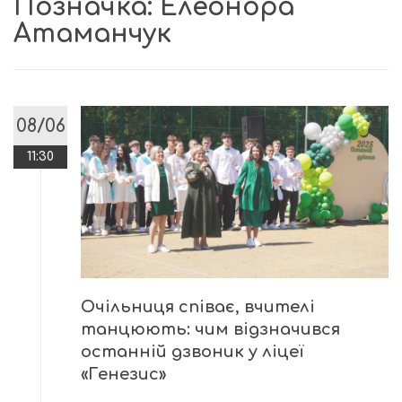
Позначка:
Елеонора
Атаманчук
08/06
11:30
Очільниця співає, вчителі
танцюють: чим відзначився
останній дзвоник у ліцеї
«Генезис»