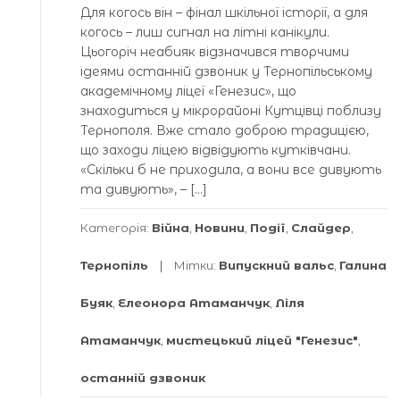
Для когось він – фінал шкільної історії, а для
когось – лиш сигнал на літні канікули.
Цьогоріч неабияк відзначився творчими
ідеями останній дзвоник у Тернопільському
академічному ліцеї «Генезис», що
знаходиться у мікрорайоні Кутцівці поблизу
Тернополя. Вже стало доброю традицією,
що заходи ліцею відвідують кутківчани.
«Скільки б не приходила, а вони все дивують
та дивують», – […]
Категорія:
Війна
,
Новини
,
Події
,
Слайдер
,
Тернопіль
Мітки:
Випускний вальс
,
Галина
Буяк
,
Елеонора Атаманчук
,
Ліля
Атаманчук
,
мистецький ліцей "Генезис"
,
останній дзвоник