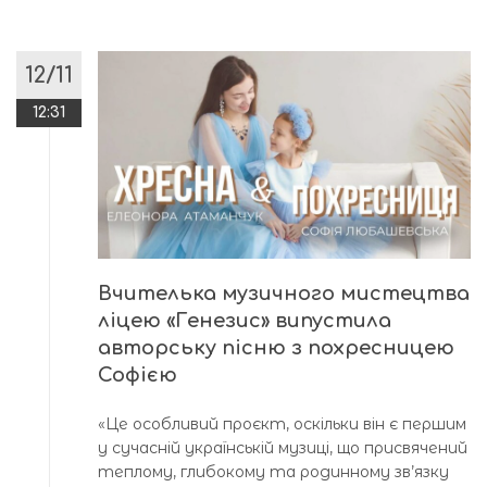
12/11
12:31
Вчителька музичного мистецтва
ліцею «Генезис» випустила
авторську пісню з похресницею
Софією
«Це особливий проєкт, оскільки він є першим
у сучасній українській музиці, що присвячений
теплому, глибокому та родинному зв’язку