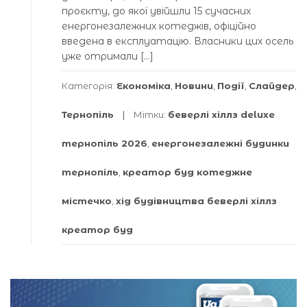
проєкту, до якої увійшли 15 сучасних
енергонезалежних котеджів, офіційно
введена в експлуатацію. Власники цих осель
уже отримали […]
Категорія:
Економіка
,
Новини
,
Події
,
Слайдер
,
Тернопіль
Мітки:
беверлі хіллз deluxe
тернопіль 2026
,
енергонезалежні будинки
тернопіль
,
креатор буд котеджне
містечко
,
хід будівництва беверлі хіллз
креатор буд