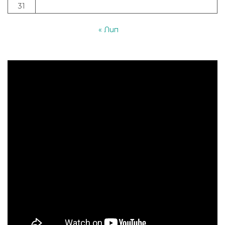
31
« Лип