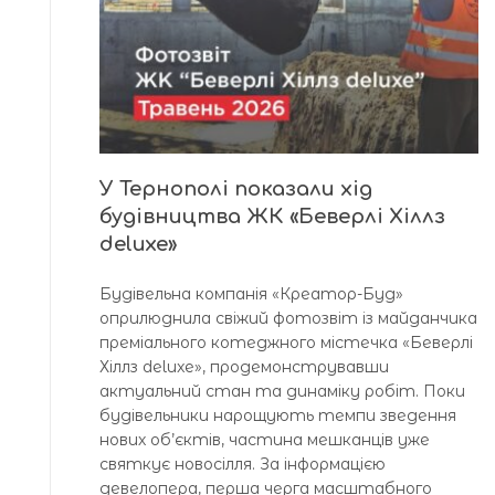
У Тернополі показали хід
будівництва ЖК «Беверлі Хіллз
deluxe»
Будівельна компанія «Креатор-Буд»
оприлюднила свіжий фотозвіт із майданчика
преміального котеджного містечка «Беверлі
Хіллз deluxe», продемонструвавши
актуальний стан та динаміку робіт. Поки
будівельники нарощують темпи зведення
нових об’єктів, частина мешканців уже
святкує новосілля. За інформацією
девелопера, перша черга масштабного