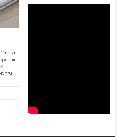
Twitter.
ренції
ом
ьноти