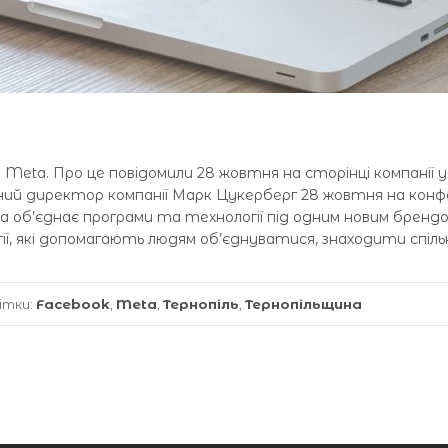
 Meta. Про це повідомили 28 жовтня на сторінці компанії у 
ий директор компанії Марк Цукерберг 28 жовтня на конфе
eta об’єднає програми та технології під одним новим бренд
ії, які допомагають людям об’єднуватися, знаходити спіл
ітки:
Facebook
,
Meta
,
Тернопіль
,
Тернопільщина