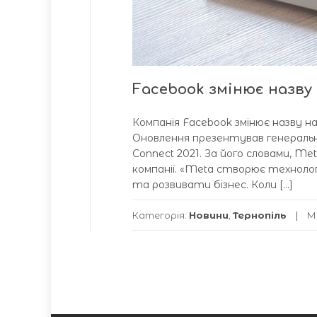
Facebook змінює назву
Компанія Facebook змінює назву на
Оновлення презентував генеральн
Connect 2021. За його словами, M
компанії. «Meta створює технолог
та розвивати бізнес. Коли […]
Категорія:
Новини
,
Тернопіль
М