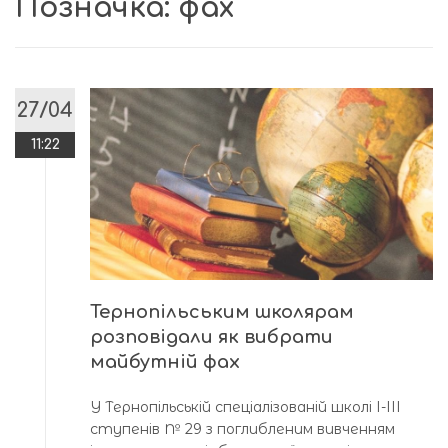
Позначка:
фах
27/04
11:22
Тернопільським школярам
розповідали як вибрати
майбутній фах
У Тернопільській спеціалізованій школі І-ІІІ
ступенів № 29 з поглибленим вивченням