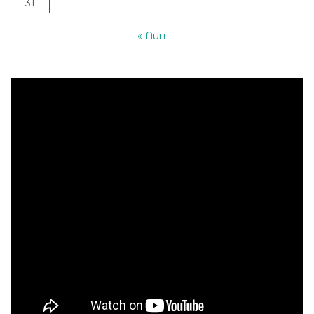
31
« Лип