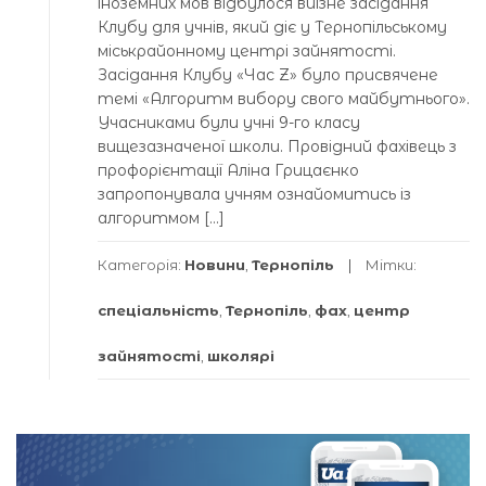
іноземних мов відбулося виїзне засідання
Клубу для учнів, який діє у Тернопільському
міськрайонному центрі зайнятості.
Засідання Клубу «Час Z» було присвячене
темі «Алгоритм вибору свого майбутнього».
Учасниками були учні 9-го класу
вищезазначеної школи. Провідний фахівець з
профорієнтації Аліна Грицаєнко
запропонувала учням ознайомитись із
алгоритмом […]
Категорія:
Новини
,
Тернопіль
Мітки:
спеціальність
,
Тернопіль
,
фах
,
центр
зайнятості
,
школярі