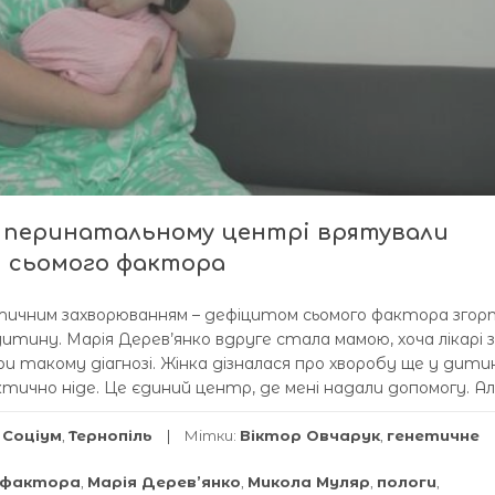
у перинатальному центрі врятували
м сьомого фактора
енетичним захворюванням – дефіцитом сьомого фактора зго
дитину. Марія Дерев’янко вдруге стала мамою, хоча лікарі 
 такому діагнозі. Жінка дізналася про хворобу ще у дити
тично ніде. Це єдиний центр, де мені надали допомогу. Але
,
Соціум
,
Тернопіль
Мітки:
Віктор Овчарук
,
генетичне
 фактора
,
Марія Дерев’янко
,
Микола Муляр
,
пологи
,