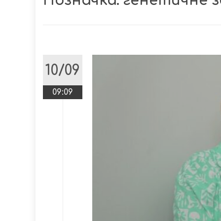
Позначка:
генетичне 
10/09
09:09