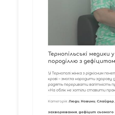
Тернопільські медики 
породіллю з дефіцито
У Тернополі жінка з рідкісним г
крові – змогла народити здорову 
радять переривати вагітність при
«На облік не хотіли ставити прак
Категорія:
Люди
,
Новини
,
Слайдер
захворювання
,
дефіцит сьомого