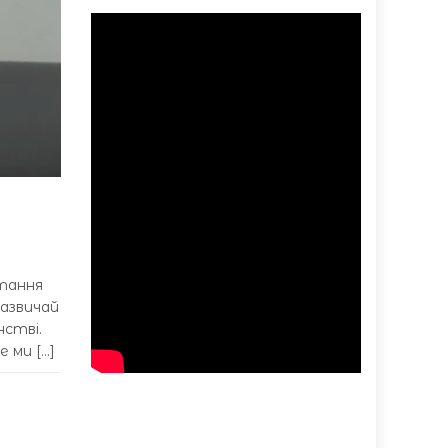
ртання
зазвичай
нстві.
 ми […]