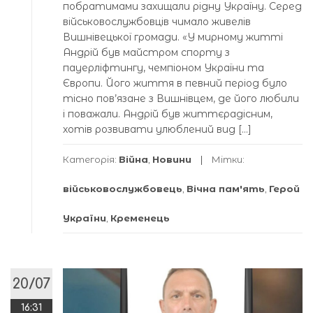
побратимами захищали рідну Україну. Серед
військовослужбовців чимало живелів
Вишнівецької громади. «У мирному житті
Андрій був майстром спорту з
пауерліфтингу, чемпіоном України та
Європи. Його життя в певний період було
тісно пов’язане з Вишнівцем, де його любили
і поважали. Андрій був життєрадісним,
хотів розвивати улюблений вид […]
Категорія:
Війна
,
Новини
Мітки:
військовослужбовець
,
Вічна пам'ять
,
Герой
України
,
Кременець
20/07
16:31