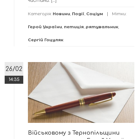
частини. […]
Категорія:
Новини
,
Події
,
Соціум
Мітки:
Герой України
,
петиція
,
рятувальник
,
Сергій Гоцуляк
26/02
14:35
Військовому з Тернопільщини