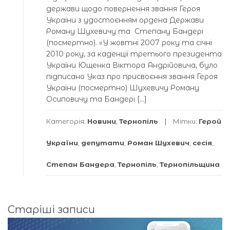
держави щодо повернення звання Героя
України з удостоєнням ордена Держави
Роману Шухевичу та Степану Бандері
(посмертно). «У жовтні 2007 року та січні
2010 року, за каденції третього президента
України Ющенка Віктора Андрійовича, було
підписано Указ про присвоєння звання Героя
України (посмертно) Шухевичу Роману
Осиповичу та Бандері […]
Категорія:
Новини
,
Тернопіль
Мітки:
Герой
України
,
депутати
,
Роман Шухевич
,
сесія
,
Степан Бандера
,
Тернопіль
,
Тернопільщина
Навігація
Старіші записи
за
записами