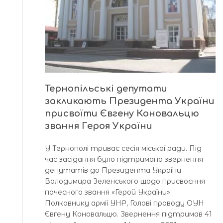
Тернопільські депутати
закликають Президента України
присвоїти Євгену Коновальцю
звання Героя України
У Тернополі триває сесія міської ради. Під
час засідання було підтримано звернення
депутатів до Президента України
Володимира Зеленського щодо присвоєння
почесного звання «Герой України»
Полковнику армії УНР, Голові проводу ОУН
Євгену Коновальцю. Звернення підтримав 41