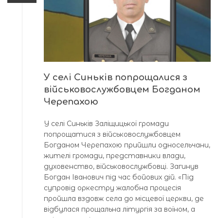
У селі Синьків попрощалися з
військовослужбовцем Богданом
Черепахою
У селі Синьків Заліщицької громади
попрощатися з військовослужбовцем
Богданом Черепахою прийшли односельчани,
жителі громади, представники влади,
духовенство, військовослужбовці. Загинув
Богдан Іванович під час бойових дій. «Під
супровід оркестру жалобна процесія
пройшла вздовж села до місцевої церкви, де
відбулася прощальна літургія за воїном, а