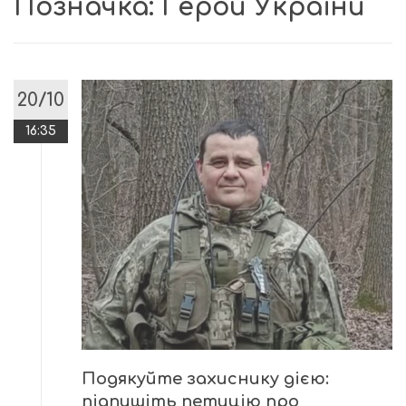
Позначка:
Герой України
20/10
16:35
Подякуйте захиснику дією:
підпишіть петицію про