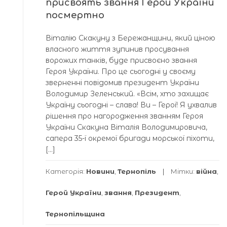
присвоять звання Герой України
посмертно
Віталію Скакуну з Бережанщини, який ціною
власного життя зупинив просування
ворожих танків, буде присвоєно звання
Героя України. Про це сьогодні у своєму
зверненні повідомив президент України
Володимир Зеленський. «Всім, хто захищає
Україну сьогодні – слава! Ви – Герої! Я ухвалив
рішення про нагородження званням Героя
України Скакуна Віталія Володимировича,
сапера 35-ї окремої бригади морської піхоти,
[…]
Категорія:
Новини
,
Тернопіль
Мітки:
війна
,
Герой України
,
звання
,
Президент
,
Тернопільщина