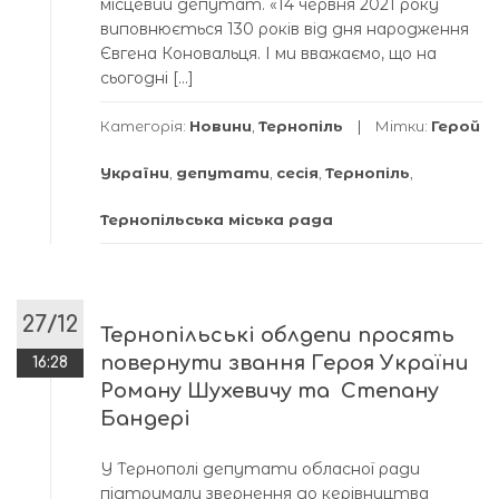
місцевий депутат. «14 червня 2021 року
виповнюється 130 років від дня народження
Євгена Коновальця. І ми вважаємо, що на
сьогодні […]
Категорія:
Новини
,
Тернопіль
Мітки:
Герой
України
,
депутати
,
сесія
,
Тернопіль
,
Тернопільська міська рада
27/12
Тернопільські облдепи просять
повернути звання Героя України
16:28
Роману Шухевичу та Степану
Бандері
У Тернополі депутати обласної ради
підтримали звернення до керівництва