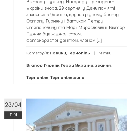
Віктору Гурняку. Нагороду Президент
України вчора, 29 серпня, у День пам’яті
захисників України, вручив рідному брату
Остапу Гурняку і батькам Петру
Степановичу та Марії Мирославівні. Віктор
Гурняк був журналістом,
фотокореспондентом, членом […]
Категорія:
Новини
,
Тернопіль
Мітки:
Віктор Гурняк
,
Герой України
,
звання
,
Тернопіль
,
Тернопільщина
23/04
11:01