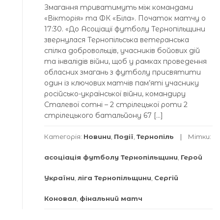
Змагання триватимуть між командами
«Вікторія» та ФК «Біла». Початок матчу о
17:30. «До Асоціації футболу Тернопільщини
звернулася Тернопільська ветеранська
спілка добровольців, учасників бойових дій
та інвалідів війни, щоб у рамках проведення
обласних змагань з футболу присвятити
один із ключових матчів пам’яті учаснику
російсько-української війни, командиру
Сталевої сотні – 2 стрілецької роти 2
стрілецького батальйону 67 […]
Категорія:
Новини
,
Події
,
Тернопіль
Мітки:
асоціація футболу Тернопільщини
,
Герой
України
,
ліга Тернопільщини
,
Сергій
Коновал
,
фінальний матч