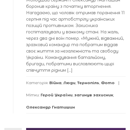
Молодший сержант Олександр Гнатишин
боронив країну з початку вторгнення.
Нагадаємо, що чоловік отримав поранення 11
серпня під час артобстрілу українських
позицій противником. Захисника
госпіталізували у важкому стані. На жаль,
через два дні воїн помер. «Мужній, відважний,
зразковий командир та побратим віддав
своє життя за незалежність та свободу
України. Командування батальйону,
бригади, побратими висловлюють щирі
співчуття рідним […]
Категорія:
Війна
,
Люди
,
Тернопіль
,
Фото
Мітки:
Герой України
,
загинув захисник
,
Олександр Гнатишин