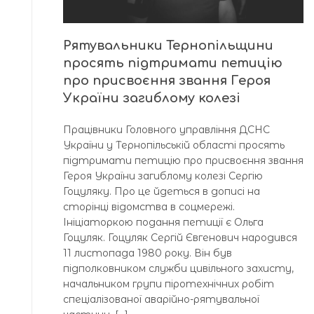
Рятувальники Тернопільщини
просять підтримати петицію
про присвоєння звання Героя
України загиблому колезі
Працівники Головного управління ДСНС
України у Тернопільській області просять
підтримати петицію про присвоєння звання
Героя України загиблому колезі Сергію
Гоцуляку. Про це йдеться в дописі на
сторінці відомства в соцмережі.
Ініціаторкою подання петиції є Ольга
Гоцуляк. Гоцуляк Сергій Євгенович народився
11 листопада 1980 року. Він був
підполковником служби цивільного захисту,
начальником групи піротехнічних робіт
спеціалізованої аварійно-рятувальної