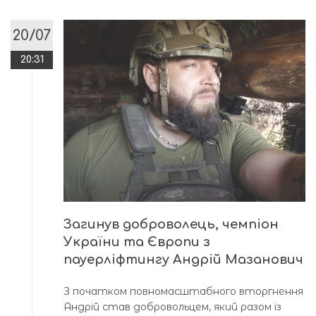
20/07
20:31
Загинув доброволець, чемпіон
України та Європи з
пауерліфтингу Андрій Мазанович
З початком повномасштабного вторгнення
Андрій став добровольцем, який разом із