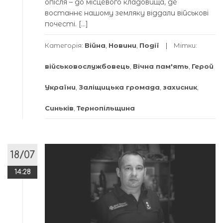
опісля – до місцевого кладовища, де
востаннє нашому земляку віддали військові
почесті. […]
Категорія:
Війна
,
Новини
,
Події
Мітки:
військовослужбовець
,
Вічна пам'ять
,
Герой
України
,
Заліщицька громада
,
захисник
,
Синьків
,
Тернопільщина
18/07
14:28