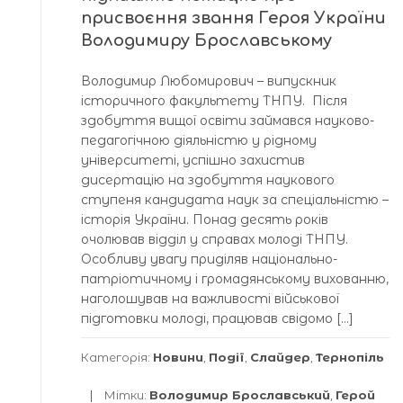
присвоєння звання Героя України
Володимиру Брославському
Володимир Любомирович – випускник
історичного факультету ТНПУ. Після
здобуття вищої освіти займався науково-
педагогічною діяльністю у рідному
університеті, успішно захистив
дисертацію на здобуття наукового
ступеня кандидата наук за спеціальністю –
історія України. Понад десять років
очолював відділ у справах молоді ТНПУ.
Особливу увагу приділяв національно-
патріотичному і громадянському вихованню,
наголошував на важливості військової
підготовки молоді, працював свідомо […]
Категорія:
Новини
,
Події
,
Слайдер
,
Тернопіль
Мітки:
Володимир Брославський
,
Герой