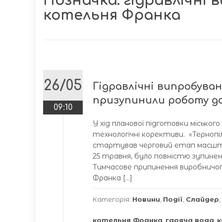
Позначка:
гідравлічні 
котельня Франка
26/05
Гідравлічні випробуванн
призупинили роботу д
09:10
У хід планової підготовки місько
технологічні корективи. «Тернопі
стартував черговий етап масштаб
25 травня, було повністю зупине
Тимчасове припинення виробничог
Франка […]
Категорія:
Новини
,
Події
,
Слайдер
,
котельня Франка
,
гаряча вода
,
к