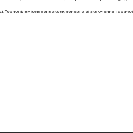
ці
,
Тернопільміськтеплокомуненерго відключення гарячо