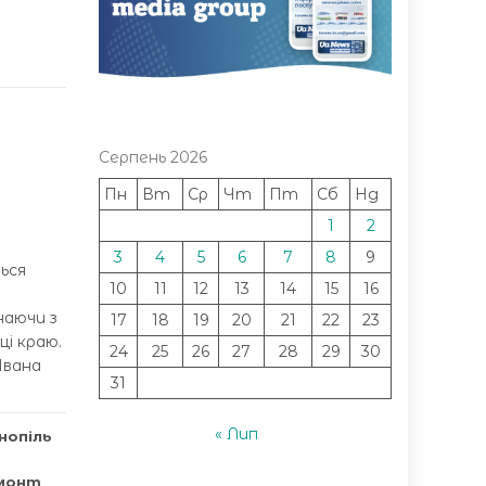
Серпень 2026
Пн
Вт
Ср
Чт
Пт
Сб
Нд
1
2
3
4
5
6
7
8
9
ься
10
11
12
13
14
15
16
наючи з
17
18
19
20
21
22
23
і краю.
24
25
26
27
28
29
30
Івана
31
« Лип
нопіль
монт