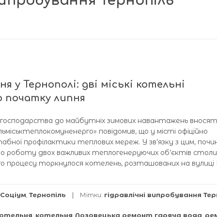
випробування Тернопіль
я у Тернополі: дві міські котельні
о початку липня
го господарства до майбутніх зимових навантажень вносят
льміськтеплокомуненерго» повідомив, що у місті офіційно
ної профілактики теплових мереж. У зв’язку з цим, почи
но роботу двох важливих теплогенеруючих об’єктів столиц
о процесу торкнулося котелень, розташованих на вулиці 
Соціум
,
Тернопіль
Мітки:
гідравлічні випробування Тер
отельня
,
котельня Лозовецька ремонт гаряча вода
,
ре