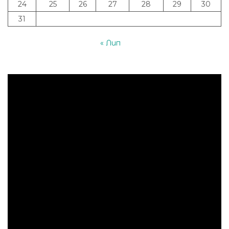
24
25
26
27
28
29
30
31
« Лип