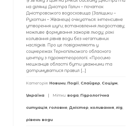
У звʼязку з цим на річках басейну Дністра та
на ділянці Дністра Галич – початок
Дністровського водосховища (Заліщики –
Рухотин – Жванець) очікується: інтенсивне
утворення шуги; встановлення льодоставу;
можливе формування зажорів льоду; різкі
коливання рівнів води без негативних
наслідків. Про це повідомляють у
соцмережах Тернопільського обласного
центру з гідрометеорології. «Просимо
мешканців області бути уважними та
дотримуватися правил […]
Категорія:
Новини
,
Події
,
Слайдер
,
Соціум
,
Україна
Мітки:
вода
,
Гідрологічна
ситуація
,
головне
,
Дністер
,
коливання
,
лід
,
рівень води