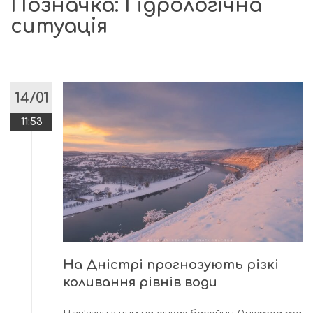
Позначка:
Гідрологічна
ситуація
14/01
11:53
На Дністрі прогнозують різкі
коливання рівнів води