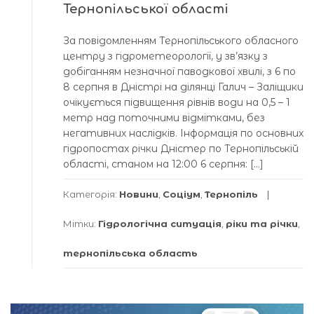
Тернопільської області
За повідомленням Тернопільського обласного
центру з гідрометеорології, у зв’язку з
добіганням незначної паводкової хвилі, з 6 по
8 серпня в Дністрі на ділянці Галич – Заліщики
очікується підвищення рівнів води на 0,5 – 1
метр над поточними відмітками, без
негативних наслідків. Інформація по основних
гідропостах річки Дністер по Тернопільській
області, станом на 12:00 6 серпня: […]
Категорія:
Новини
,
Соціум
,
Тернопіль
Мітки:
Гідрологічна ситуація
,
ріки та річки
,
тернопільська область