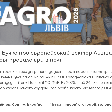
 Бучко про європейський вектор Львів
ові правила гри в полі
нюється і західні регіони дедалі голосніше заявляють про 
жіння. Уже за кілька тижнів у селі Холодновідка Львівська
тусу — День Поля «АГРО ЛЬВІВ» 2026, який 24-25 червня 
ть до європейського кордону та особливості місцевого рель
айдер
,
Соціум
,
Україна
Мітки:
інтерв"ю
,
аграрії
,
голове