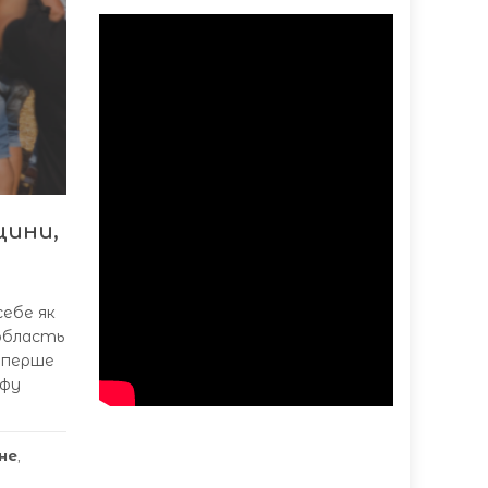
щини,
себе як
 область
вперше
єфу
не
,