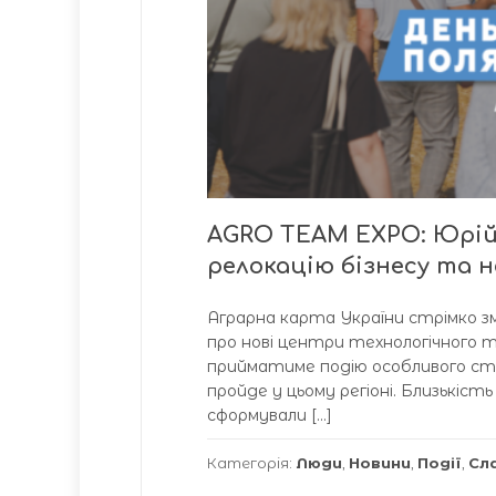
AGRO TEAM EXPO: Юрій
релокацію бізнесу та н
Аграрна карта України стрімко змі
про нові центри технологічного тя
прийматиме подію особливого ста
пройде у цьому регіоні. Близькіс
сформували […]
Категорія:
Люди
,
Новини
,
Події
,
Сл