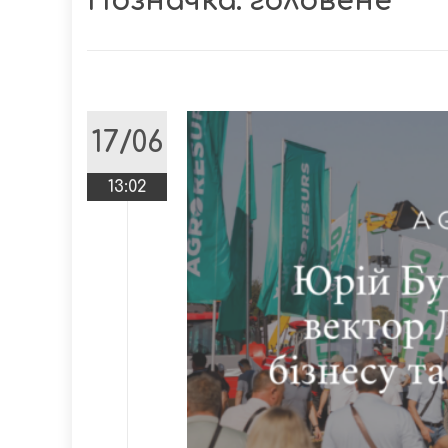
Позначка:
головене
17/06
13:02