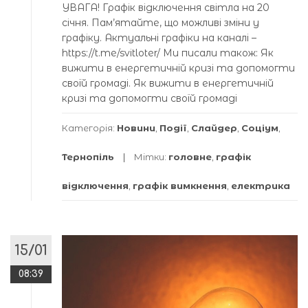
УВАГА! Графік відключення світла на 20
січня. Пам’ятайте, що можливі зміни у
графіку. Актуальні графіки на каналі –
https://t.me/svitloter/ Ми писали також: Як
вижити в енергетичній кризі та допомогти
своїй громаді. Як вижити в енергетичній
кризі та допомогти своїй громаді
Категорія:
Новини
,
Події
,
Слайдер
,
Соціум
,
Тернопіль
Мітки:
головне
,
графік
відключення
,
графік вимкнення
,
електрика
15/01
08:39