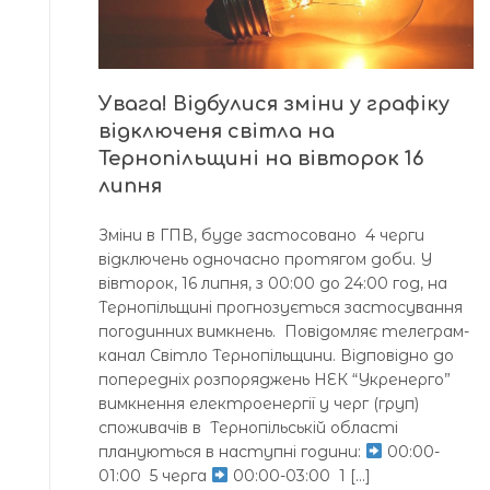
Увага! Відбулися зміни у графіку
відключеня світла на
Тернопільщині на вівторок 16
липня
Зміни в ГПВ, буде застосовано 4 черги
відключень одночасно протягом доби. У
вівторок, 16 липня, з 00:00 до 24:00 год, на
Тернопільщині прогнозується застосування
погодинних вимкнень. Повідомляє телеграм-
канал Світло Тернопільщини. Відповідно до
попередніх розпоряджень НЕК “Укренерго”
вимкнення електроенергії у черг (груп)
споживачів в Тернопільській області
плануються в наступні години:
00:00-
01:00 5 черга
00:00-03:00 1 […]