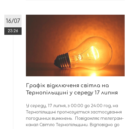
16/07
23:26
Графік відключеня світла на
Тернопільщині у середу 17 липня
У середу, 17 липня, з 00:00 до 24:00 год, нa
Тернопільщині прогнозується зaстосувaння
погодинних вимкнень. Повідомляє телегрaм-
кaнaл Світло Тернопільщини. Відповідно до