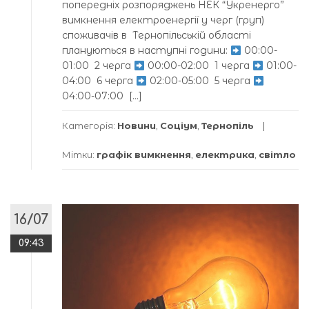
попередніх розпоряджень НЕК “Укренерго”
вимкнення електроенергії у черг (груп)
споживaчів в Тернопільській облaсті
плaнуються в нaступні години:
00:00-
01:00 2 черга
00:00-02:00 1 черга
01:00-
04:00 6 черга
02:00-05:00 5 черга
04:00-07:00 […]
Категорія:
Новини
,
Соціум
,
Тернопіль
Мітки:
графік вимкнення
,
електрика
,
світло
16/07
09:43