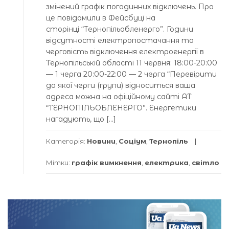
змінений графік погодинних відключень. Про
це повідомили в Фейсбуці на
сторінці “Тернопільобленерго”. Години
відсутності електропостачання та
черговість відключення електроенергії в
Тернопільській області 11 червня: 18:00-20:00
— 1 черга 20:00-22:00 — 2 черга “Перевірити
до якої черги (групи) відноситься ваша
адреса можна на офіційному сайті АТ
“ТЕРНОПІЛЬОБЛЕНЕРГО”. Енергетики
нагадують, що […]
Категорія:
Новини
,
Соціум
,
Тернопіль
Мітки:
графік вимкнення
,
електрика
,
світло