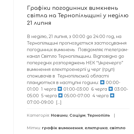
Графіки погодинних вимкнень
світла на Тернопільщині у неділю
21 липня
В неділю, 21 липня, з 00:00 до 24:00 год, на
Тернопільщині прогнозується застосування
погодинних вимкнень. Повідомляє телегрaм-
кaнaл Світло Тернопільщини. Відповідно до
попередніх розпоряджень НЕК “Укренерго”
вимкнення електроенергії у черг (груп)
споживачів в Тернопільській області
плануються в наступні години:
00:00-
01:00 1 черга
01:00-03:00 6 черга
03:00-
05:00 5 черга
05:00-07:00 4 черга
07:00-09:00 […]
Категорія:
Новини
,
Соціум
,
Тернопіль
Мітки:
графік вимкнення
,
елктрика
,
світло