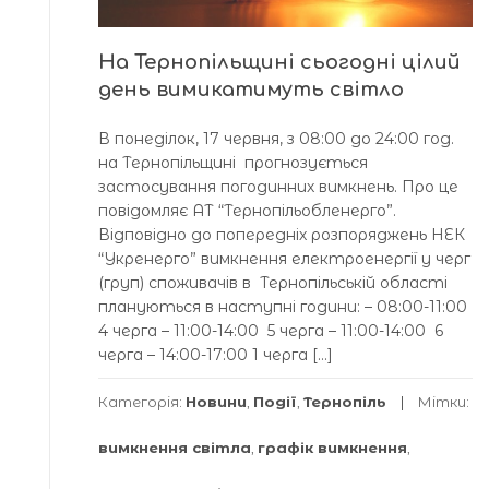
На Тернопільщині сьогодні цілий
день вимикатимуть світло
В понеділок, 17 червня, з 08:00 до 24:00 год.
на Тернопільщині прогнозується
застосування погодинних вимкнень. Про це
повідомляє АТ “Тернопільобленерго”.
Відповідно до попередніх розпоряджень НЕК
“Укренерго” вимкнення електроенергії у черг
(груп) споживачів в Тернопільській області
плануються в наступні години: – 08:00-11:00
4 черга – 11:00-14:00 5 черга – 11:00-14:00 6
черга – 14:00-17:00 1 черга […]
Категорія:
Новини
,
Події
,
Тернопіль
Мітки:
вимкнення світла
,
графік вимкнення
,