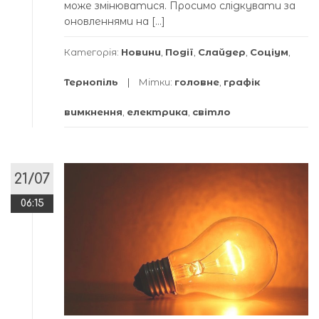
може змінюватися. Просимо слідкувати за
оновленнями на […]
Категорія:
Новини
,
Події
,
Слайдер
,
Соціум
,
Тернопіль
Мітки:
головне
,
графік
вимкнення
,
електрика
,
світло
21/07
06:15