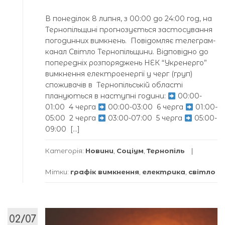
В понеділок 8 липня, з 00:00 до 24:00 год, на
Тернопільщині прогнозується застосування
погодинних вимкнень. Повідомляє телеграм-
канал Світло Тернопільщини. Відповідно до
попередніх розпоряджень НЕК “Укренерго”
вимкнення електроенергії у черг (груп)
споживачів в Тернопільській області
плануються в наступні години:
00:00-
01:00 4 черга
00:00-03:00 6 черга
01:00-
05:00 2 черга
03:00-07:00 5 черга
05:00-
09:00 […]
Категорія:
Новини
,
Соціум
,
Тернопіль
Мітки:
графік вимкнення
,
електрика
,
світло
02/07