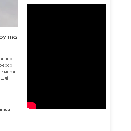
ру та
итично
гресор
же мати
Цілі
тний