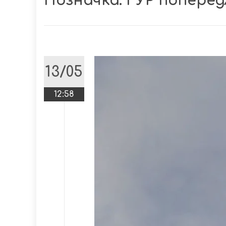
Позначка:
ГУР поперед
13/05
12:58