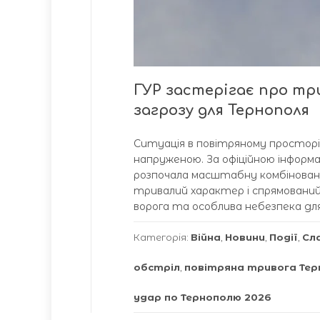
ГУР застерігає про тр
загрозу для Тернополя
Ситуація в повітряному просторі
напруженою. За офіційною інформа
розпочала масштабну комбіновану
тривалий характер і спрямований
ворога та особлива небезпека для
Категорія:
Війна
,
Новини
,
Події
,
Сл
обстріл
,
повітряна тривога Тер
удар по Тернополю 2026