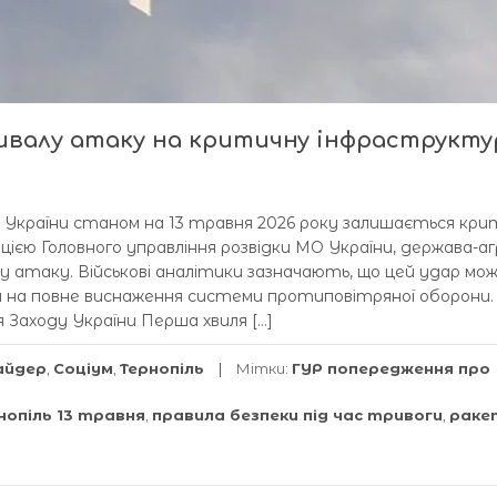
ивалу атаку на критичну інфраструкту
 України станом на 13 травня 2026 року залишається кр
цією Головного управління розвідки МО України, держава-а
 атаку. Військові аналітики зазначають, що цей удар мо
 на повне виснаження системи протиповітряної оборони. 
 Заходу України Перша хвиля […]
айдер
,
Соціум
,
Тернопіль
Мітки:
ГУР попередження про
нопіль 13 травня
,
правила безпеки під час тривоги
,
раке