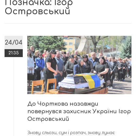
Позначка:
Ігор
Островський
24/04
21:35
До Чорткова назавжди
повернувся захисник України Ігор
Островський
Знову сльози, сум і розпач, знову лунає