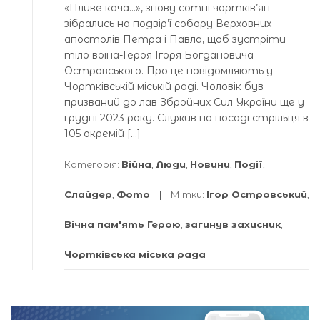
«Пливе кача…», знову сотні чортків’ян
зібрались на подвір’ї собору Верховних
апостолів Петра і Павла, щоб зустріти
тіло воїна-Героя Ігоря Богдановича
Островського. Про це повідомляють у
Чортківській міській раді. Чоловік був
призваний до лав Збройних Сил України ще у
грудні 2023 року. Служив на посаді стрільця в
105 окремій […]
Категорія:
Війна
,
Люди
,
Новини
,
Події
,
Слайдер
,
Фото
Мітки:
Ігор Островський
,
Вічна пам'ять Герою
,
загинув захисник
,
Чортківська міська рада