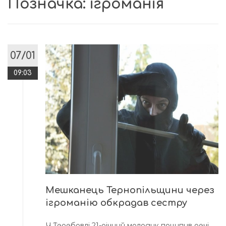
Позначка:
ігроманія
07/01
09:03
Мешканець Тернопільщини через
ігроманію обкрадав сестру
У Теребовлі 21-річний молодик поцупив речі