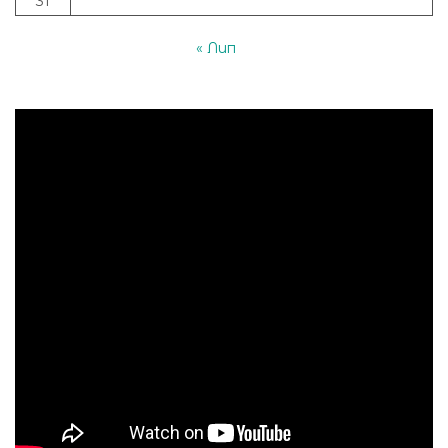
31
« Лип