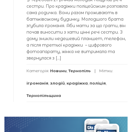
сестри. Про крадіжки поліцейським розповіла
сама родичка. Вони разом проживають в
батьківському будинку. Молодшого брата
згубила ігроманія. Аби мати за що грати, він
почав виносити з хати цінні речі сестри. З
дому зникли недешевий планшет, телефон,
а після третьої крадіжки – цифрового
фотоапарату, жінка не витримала та
звернулася з […]
Категорія:
Новини
,
Тернопіль
Мітки:
ігроманія
,
злодій
,
крадіжка
,
поліція
,
Тернопільщина