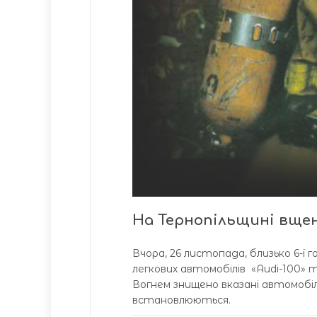
На Тернопільщині вщен
Вчора, 26 листопада, близько 6-ї 
легкових автомобілів «Audi-100» т
Вогнем знищено вказані автомобі
встановлюються.