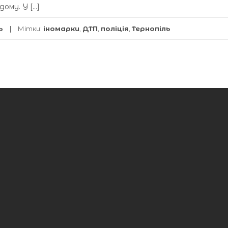
дому. У […]
ь
Мітки:
іномарки
,
ДТП
,
поліція
,
Тернопіль