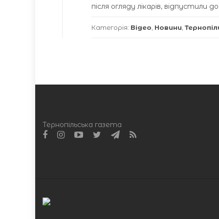
після огляду лікарів, відпустили до
Категорія:
Відео
,
Новини
,
Тернопіл
Тернопільська газета