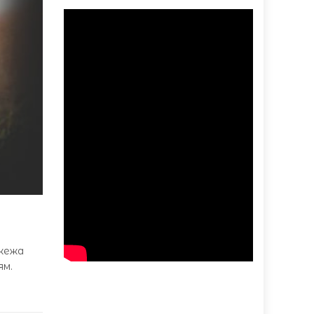
ожежа
ям.