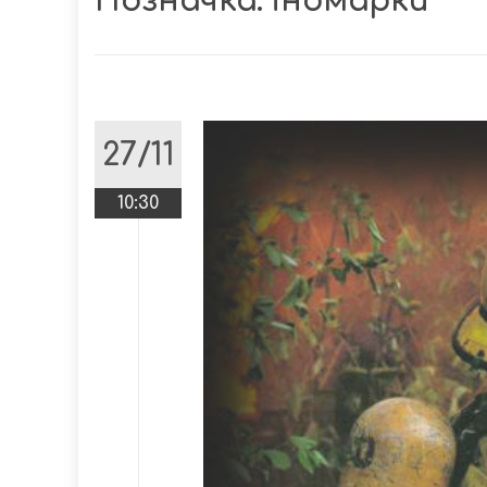
Позначка:
іномарки
27/11
10:30