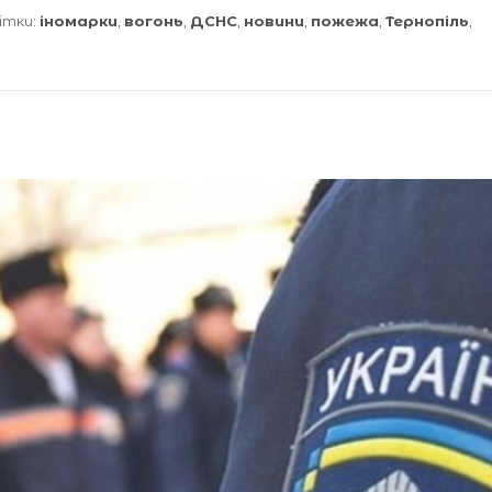
ітки:
іномарки
,
вогонь
,
ДСНС
,
новини
,
пожежа
,
Тернопіль
,