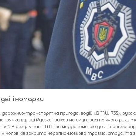
 дві іномарки
ся дорожньо-транспортна пригода, водій «BMW 735», руха
рямку вулиці Руської, виїхав на смугу зустрічного руху т
nos”. В результаті ДТП за меддопомогою до лікарні зверну
У чоловіків закрита черепно-мозкова травма, струс, та за