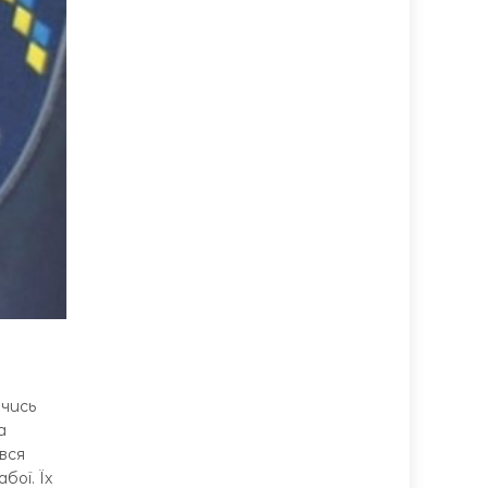
ючись
а
вся
бої. Їх