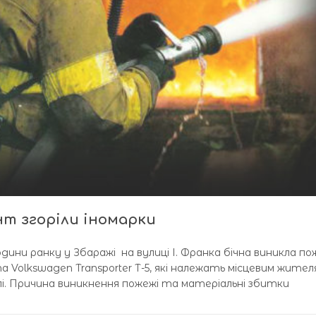
т згоріли іномарки
години ранку у Збаражі на вулиці І. Франка бічна виникла п
а Volkswagen Transporter Т-5, які належать місцевим жител
лі. Причина виникнення пожежі та матеріальні збитки