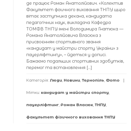
де працює Роман Анатолійович. «Колектив
Факультет фізичного виховання ТНПУ щиро
вітає заступника декана, кандидата
педагогічних наук, викладача Кафедра
ТОМФВ ТНПУ імені Володимира Гнатюка —
Романа Анатолійовича Власюка з
присвоєнням спортивного звання
«кандидат у майстри спорту України» з
пауерліфтингу», – йдеться у дописі.
Бажаємо подальших спортивних здобутків,
перемог та встановлення […]
Категорія:
Люди
,
Новини
,
Тернопіль
,
Фото
Мітки:
кандидат у майстри спорту
,
пауерліфтинг
,
Роман Власюк
,
ТНПУ
,
факультет фізичного виховання ТНПУ