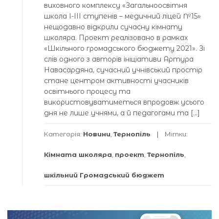
виховного комплексу «Загальноосвітня
школа І-ІІІ ступенів – медичний ліцей №15»
нещодавно відкрили сучасну кімнату
школяра. Проект реалізовано в рамках
«Шкільного громадського бюджету 2021». Зі
слів одного з авторів ініціативи Артура
Навасардяна, сучасний учнівський простір
стане центром активності учасників
освітнього процесу та
використовуватиметься впродовж усього
дня не лише учнями, а й педагогами та […]
Категорія:
Новини
,
Тернопіль
Мітки:
Кімната школяра
,
проект
,
Тернопіль
,
шкільний Громадський бюджет