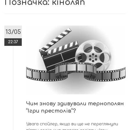
Позначка:
кіноляп
13/05
22:37
Чим знову здивували тернополян
“Ігри престолів”?
Увага спойлер, якщо ви ще не переглянули