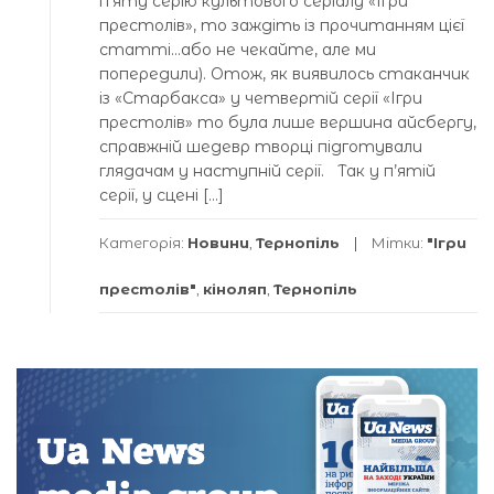
п’яту серію культового серіалу «Ігри
престолів», то заждіть із прочитанням цієї
статті…або не чекайте, але ми
попередили). Отож, як виявилось стаканчик
із «Старбакса» у четвертій серії «Ігри
престолів» то була лише вершина айсбергу,
справжній шедевр творці підготували
глядачам у наступній серії. Так у п’ятій
серії, у сцені […]
Категорія:
Новини
,
Тернопіль
Мітки:
"Ігри
престолів"
,
кіноляп
,
Тернопіль