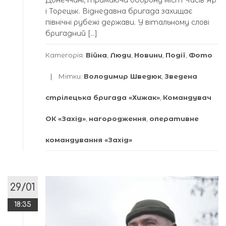
Донеччині, тримаючи оборону міст Часів Яр
і Торецьк. Віднедавна бригада захищає
північні рубежі держави. У вітальному слові
бригадний […]
Категорія:
Війна
,
Люди
,
Новини
,
Події
,
Фото
Мітки:
Володимир Шведюк
,
Зведена
стрілецька бригада «Хижак»
,
Командувач
ОК «Захід»
,
нагородження
,
оперативне
командування «Захід»
29/01
18:35