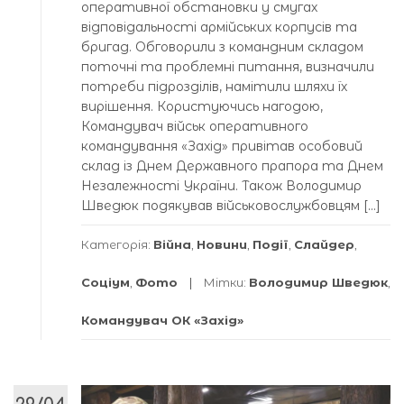
оперативної обстановки у смугах
відповідальності армійських корпусів та
бригад. Обговорили з командним складом
поточні та проблемні питання, визначили
потреби підрозділів, намітили шляхи їх
вирішення. Користуючись нагодою,
Командувач військ оперативного
командування «Захід» привітав особовий
склад із Днем Державного прапора та Днем
Незалежності України. Також Володимир
Шведюк подякував військовослужбовцям […]
Категорія:
Війна
,
Новини
,
Події
,
Слайдер
,
Соціум
,
Фото
Мітки:
Володимир Шведюк
,
Командувач ОК «Захід»