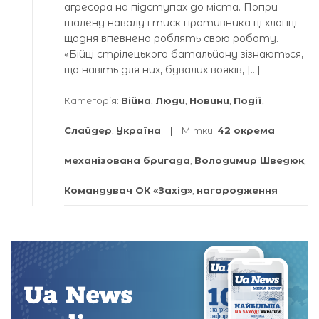
агресора на підступах до міста. Попри
шалену навалу і тиск противника ці хлопці
щодня впевнено роблять свою роботу.
«Бійці стрілецького батальйону зізнаються,
що навіть для них, бувалих вояків, […]
Категорія:
Війна
,
Люди
,
Новини
,
Події
,
Слайдер
,
Україна
Мітки:
42 окрема
механізована бригада
,
Володимир Шведюк
,
Командувач ОК «Захід»
,
нагородження