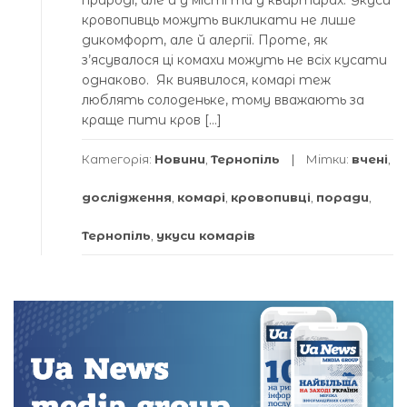
кровопивць можуть викликати не лише
дикомфорт, але й алергії. Проте, як
з’ясувалося ці комахи можуть не всіх кусати
однаково. Як виявилося, комарі теж
люблять солоденьке, тому вважають за
краще пити кров […]
Категорія:
Новини
,
Тернопіль
Мітки:
вчені
,
дослідження
,
комарі
,
кровопивці
,
поради
,
Тернопіль
,
укуси комарів