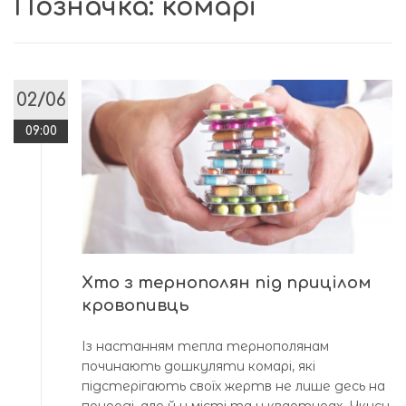
Позначка:
комарі
02/06
09:00
Хто з тернополян під прицілом
кровопивць
Із настанням тепла тернополянам
починають дошкуляти комарі, які
підстерігають своїх жертв не лише десь на
природі, але й у місті та у квартирах. Укуси