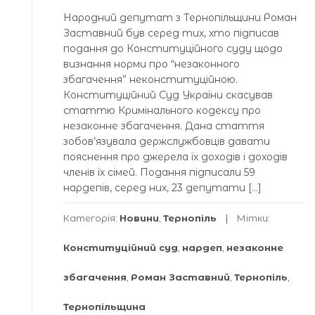
Народний депутат з Тернопільщини Роман
Заставний був серед тих, хто підписав
подання до Конституційного суду щодо
визнання норми про “незаконного
збагачення” неконституційною.
Конституційний Суд України скасував
статтю Кримінального кодексу про
незаконне збагачення. Дана стаття
зобов’язувала держслужбовців давати
пояснення про джерела їх доходів і доходів
членів їх сімей. Подання підписали 59
нардепів, серед них, 23 депутати […]
Категорія:
Новини
,
Тернопіль
Мітки:
Конституційний суд
,
нардеп
,
незаконне
збагачення
,
Роман Заставний
,
Тернопіль
,
Тернопільщина