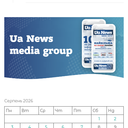
Серпень 2026
Пн
Вт
Ср
Чт
Пт
Сб
Нд
1
2
3
4
5
6
7
8
9