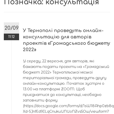
Позначка:
консультація
20/09
У Тернополі проведуть онлайн-
консультацію для авторів
11:12
проектів «Громадського бюджету
2022»
У середу, 22 вересня, для авторів, які
бажають подати проекти на «Громадський
бюджет 2022» Тернопільської міської
територіальної громади, проведуть другу
онлайн-консультацію. Початок зустрічі о
13:00 на платформі ZOOM. Щоб
приєднатися до консультації, необхідно
заповнити форму
(https://docs.google.com/forms/d/1sW18Ahp0zb8
Xd-SJnfEd9ILqCnukuUNUoNZvs5Ow/viewform?