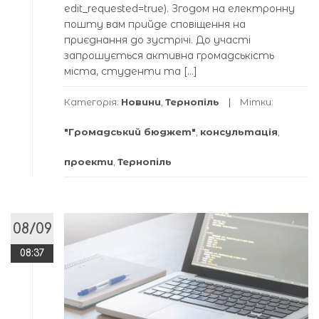
edit_requested=true). Згодом на електронну
пошту вам прийде сповіщення на
приєднання до зустрічі. До участі
запрошується активна громадськість
міста, студенти та […]
Категорія:
Новини
,
Тернопіль
Мітки:
"Громадський бюджет"
,
консультація
,
проекти
,
Тернопіль
08/09
08:37