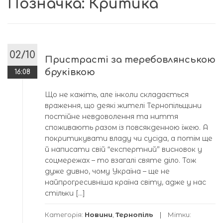
Позначка:
Критика
02/10
Пристрасті за теребовлянською
бруківкою
16:08
Що не кажіть, але інколи складається
враження, що деякі жителі Тернопільщини
постійне невдоволення та ниття
споживають разом із повсякденною їжею. А
покритикувати владу чи сусіда, а потім ще
й написати свій “експертний” висновок у
соцмережах – то взагалі святе діло. Тож
дуже дивно, чому Україна – ще не
найпрогресивніша країна світу, адже у нас
стільки […]
Категорія:
Новини
,
Тернопіль
Мітки: