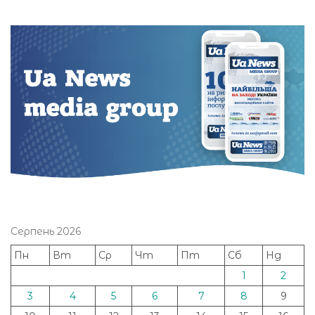
Серпень 2026
Пн
Вт
Ср
Чт
Пт
Сб
Нд
1
2
3
4
5
6
7
8
9