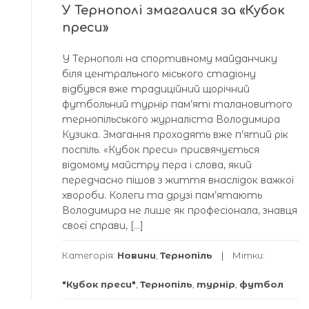
У Тернополі змагалися за «Кубок
преси»
У Тернополі на спортивному майданчику
біля центрального міського стадіону
відбувся вже традиційний щорічний
футбольний турнір пам’яті талановитого
тернопільського журналіста Володимира
Кузика. Змагання проходять вже п’ятий рік
поспіль. «Кубок преси» присвячується
відомому майстру пера і слова, який
передчасно пішов з життя внаслідок важкої
хвороби. Колеги та друзі пам’ятають
Володимира не лише як професіонала, знавця
своєї справи, […]
Категорія:
Новини
,
Тернопіль
Мітки:
"Кубок преси"
,
Тернопіль
,
турнір
,
футбол