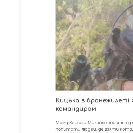
Кицька в бронежилеті х
командиром
Маму Зефірки Михайло знайшов у се
попитати людей, де взяти кота. Та