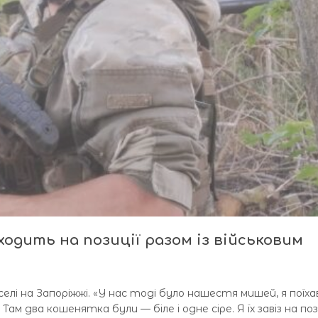
одить на позиції разом із військовим
лі на Запоріжжі. «У нас тоді було нашестя мишей, я поїхав
м два кошенятка були — біле і одне сіре. Я їх завіз на поз