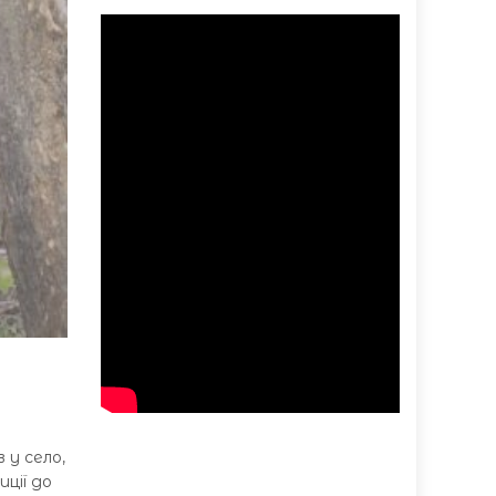
 у село,
иції до