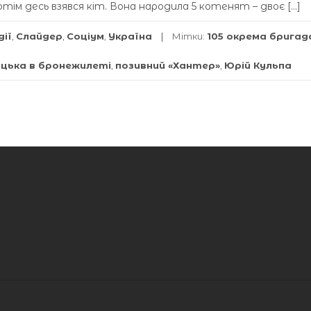
отім десь взявся кіт. Вона народила 5 котенят – двоє […]
дії
,
Слайдер
,
Соціум
,
Україна
Мітки:
105 окрема бригад
ицька в бронежилеті
,
позивний «Хантер»
,
Юрій Кульпа