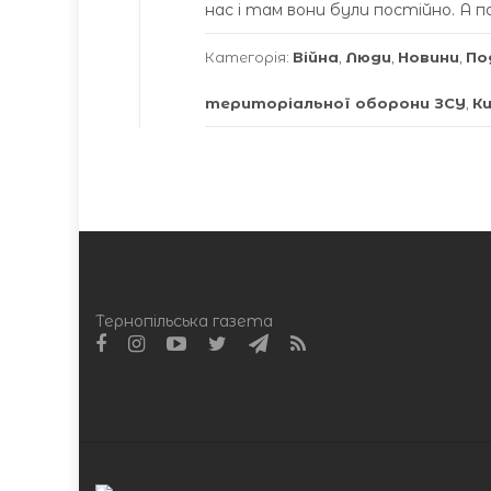
нас і там вони були постійно. А п
Категорія:
Війна
,
Люди
,
Новини
,
По
територіальної оборони ЗСУ
,
К
Тернопільська газета