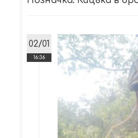
Позначка:
Кицька в бр
02/01
16:36