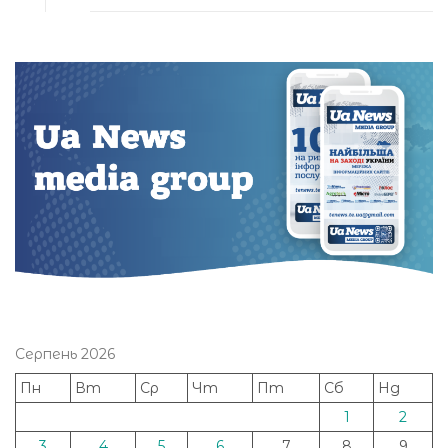
Серпень 2026
Пн
Вт
Ср
Чт
Пт
Сб
Нд
1
2
3
4
5
6
7
8
9