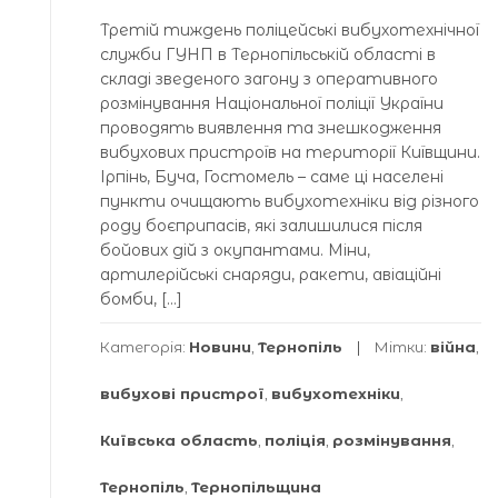
Третій тиждень поліцейські вибухотехнічної
служби ГУНП в Тернопільській області в
складі зведеного загону з оперативного
розмінування Національної поліції України
проводять виявлення та знешкодження
вибухових пристроїв на території Київщини.
Ірпінь, Буча, Гостомель – саме ці населені
пункти очищають вибухотехніки від різного
роду боєприпасів, які залишилися після
бойових дій з окупантами. Міни,
артилерійські снаряди, ракети, авіаційні
бомби, […]
Категорія:
Новини
,
Тернопіль
Мітки:
війна
,
вибухові пристрої
,
вибухотехніки
,
Київська область
,
поліція
,
розмінування
,
Тернопіль
,
Тернопільщина