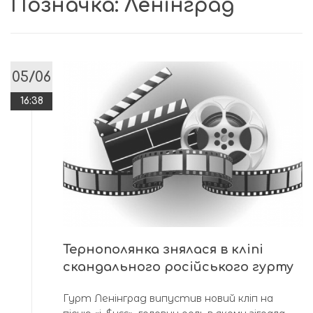
Позначка:
Ленінград
05/06
16:38
Тернополянка знялася в кліпі
скандального російського гурту
Гурт Ленінград випустив новий кліп на