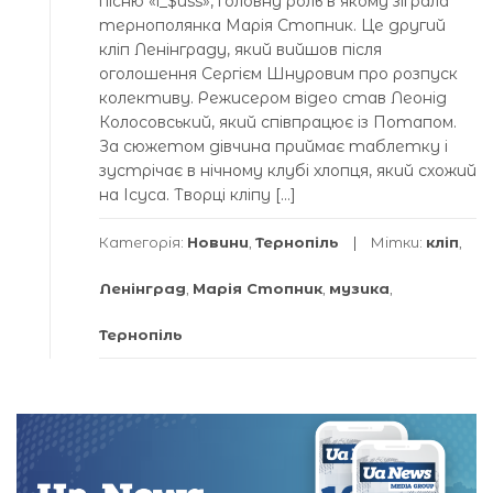
пісню «i_$uss», головну роль в якому зіграла
тернополянка Марія Стопник. Це другий
кліп Ленінграду, який вийшов після
оголошення Сергієм Шнуровим про розпуск
колективу. Режисером відео став Леонід
Колосовський, який співпрацює із Потапом.
За сюжетом дівчина приймає таблетку і
зустрічає в нічному клубі хлопця, який схожий
на Ісуса. Творці кліпу […]
Категорія:
Новини
,
Тернопіль
Мітки:
кліп
,
Ленінград
,
Марія Стопник
,
музика
,
Тернопіль