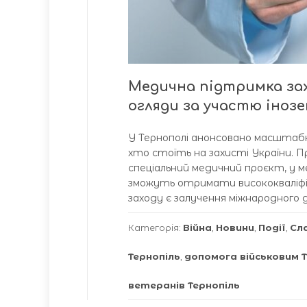
Медична підтримка зах
огляди за участю інозе
У Тернополі анонсовано масштабну
хто стоїть на захисті України. Пр
спеціальний медичний проєкт, у м
зможуть отримати висококваліф
заходу є залучення міжнародного д
Категорія:
Війна
,
Новини
,
Події
,
Сл
Тернопіль
,
допомога військовим Т
ветеранів Тернопіль