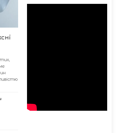
ксні
 тих,
име
дин
ливістю
и