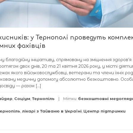
исників: у Тернополі проведуть компле
мних фахівців
 благодійну ініціативу, спрямовану на зміцнення здоров’я
отягом двох днів, 20 та 21 квітня 2026 року, у місті діят
ежах якого військовослужбовці, ветерани та члени їхніх ро
іковану медичну допомогу абсолютно безкоштовно. Особ
освіду — разом […]
айдер
,
Соціум
,
Тернопіль
Мітки:
безкоштовні медогляд
ернопіль
,
лікарі з Тайваню в Україні
,
Центр підтримки