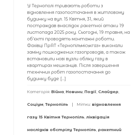
У Тернополі тривають роботи з
відновлення газопостачання в житловому
будинку на вул. 15 Квітня, 31, який
постраждав внаслідок ракетної атаки 19
листопада 2025 року. Сьогодні, 19 травня, на
об’єкті проводять монтажні роботи.
Фахівці ПрАТ «Тернопільміськгаз» виконали
заміну пошкоджених газопроводів, а також
встановили нові вузли обліку газу в
квартирах мешканців. Після завершення
технічних робіт газопостачання до
будинку буде […]
Категорія:
Війна
,
Новини
,
Події
,
Слайдер
,
Соціум
,
Тернопіль
Мітки:
відновлення
газу 15 Квітня Тернопіль
,
ліквідація
наслідків обстрілу Тернопіль
,
ракетний